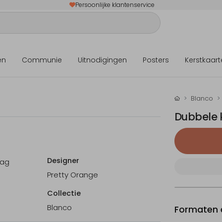
Persoonlijke klantenservice
en
Communie
Uitnodigingen
Posters
Kerstkaart
Blanco
Dubbele k
Designer
lag
Pretty Orange
Collectie
Blanco
Formaten e