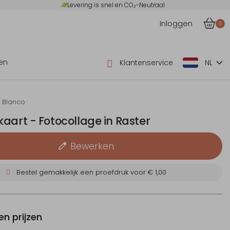
Levering is snel en CO₂-Neutraal
Inloggen
0
en
Klantenservice
NL
Blanco
aart - Fotocollage in Raster
Bewerken
Bestel gemakkelijk een proefdruk voor
€ 1,00
n prijzen