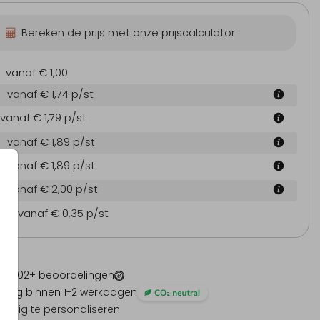
Bereken de prijs met onze prijscalculator
Sticker Hexagon
Sticker hartje
Sti
vanaf € 1,00
vanaf € 1,74
p/st
vanaf € 1,79
p/st
vanaf € 1,89
p/st
vanaf € 1,89
p/st
vanaf € 2,00
p/st
en
vanaf € 0,35
p/st
 -
1202
+ beoordelingen
ding binnen 1-2 werkdagen
olledig te personaliseren