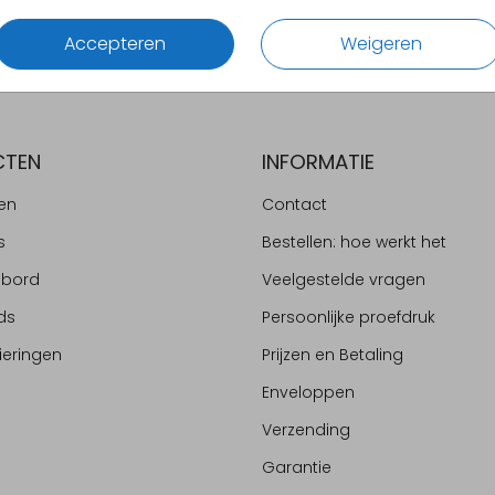
Accepteren
Weigeren
CTEN
INFORMATIE
en
Contact
s
Bestellen: hoe werkt het
ebord
Veelgestelde vragen
ds
Persoonlijke proefdruk
ieringen
Prijzen en Betaling
Enveloppen
Verzending
Garantie