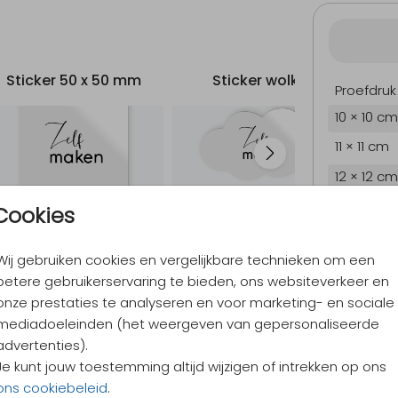
Sticker 50 x 50 mm
Sticker wolkje
Proefdruk
10 × 10 cm
11 × 11 cm
12 × 12 cm
13 × 13 cm
Cookies
15 × 15 cm
Wij gebruiken cookies en vergelijkbare technieken om een
Envelopp
betere gebruikerservaring te bieden, ons websiteverkeer en
onze prestaties te analyseren en voor marketing- en sociale
mediadoeleinden (het weergeven van gepersonaliseerde
9,4
/ 10
advertenties).
Verzen
Je kunt jouw toestemming altijd wijzigen of intrekken op ons
Alles v
ons cookiebeleid
.