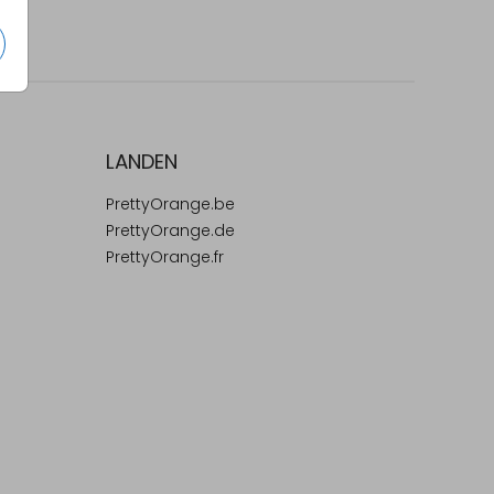
LANDEN
PrettyOrange.be
PrettyOrange.de
PrettyOrange.fr