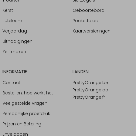
Trouwen
Sluitzegels
Kerst
Geboortebord
Jubileum
Pocketfolds
Verjaardag
Kaartversieringen
Uitnodigingen
Zelf maken
INFORMATIE
LANDEN
Contact
PrettyOrange.be
PrettyOrange.de
Bestellen: hoe werkt het
PrettyOrange.fr
Veelgestelde vragen
Persoonlijke proefdruk
Prijzen en Betaling
Enveloppen