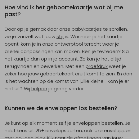
Hoe vind ik het geboortekaartje wat bij me
past?
Door op je gemak door onze babykaartjes te scrollen,
zie je vanzelf wat jouw
stijl
is. Wanneer je het kaartje
opent, kom je in onze ontwerptool terecht waar je
allerlei aanpassingen kan maken. Ben je tevreden? Sla
het kaartje dan op in je
account
. Zo kan je het altijd
terugvinden en bewerken. Met een
proefdruk
weet je
zeker hoe jouw geboortekaart eruit komt te zien. En dan
is het wachten op de komst van jullie kleine... Kom je er
niet uit? Wij
helpen
je graag verder.
Kunnen we de enveloppen los bestellen?
Je kunt op elk moment
zelf je enveloppen bestellen
. Je
hebt keus uit 25+ envelopsoorten; ook luxe enveloppen
met gouden inlay. Kijk naar de afmetingen van jouw