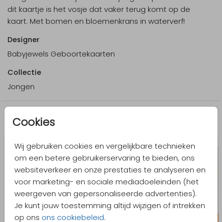
dit kaartje is het vosje dat vaker terug komt op de
kaart. Met bomen en bloemenkrans in waterverf!
Designer
Babyjewels Geboortekaarten
Collectie
Jongen
Meer in dezelfde stijl
Cookies
Wij gebruiken cookies en vergelijkbare technieken
om een betere gebruikerservaring te bieden, ons
websiteverkeer en onze prestaties te analyseren en
voor marketing- en sociale mediadoeleinden (het
weergeven van gepersonaliseerde advertenties).
Je kunt jouw toestemming altijd wijzigen of intrekken
op ons
ons cookiebeleid
.