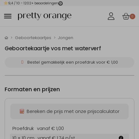
9,4
/ 10 -
1202
+ beoordelingen
0
Geboortekaartjes
Jongen
Geboortekaartje vos met waterverf
Bestel gemakkelijk een proefdruk voor
€ 1,00
Formaten en prijzen
Bereken de prijs met onze prijscalculator
Proefdruk
vanaf € 1,00
10 × 10 cm
vanaf € 1,74
p/st