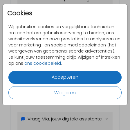
Cookies
Staat je vraag er niet bij?
Bekijk dan onze
Wij gebruiken cookies en vergelijkbare technieken
pagina met
alle veelgestelde vragen
.
om een betere gebruikerservaring te bieden, ons
websiteverkeer en onze prestaties te analyseren en
voor marketing- en sociale mediadoeleinden (het
weergeven van gepersonaliseerde advertenties).
Je kunt jouw toestemming altijd wijzigen of intrekken
op ons
ons cookiebeleid
.
Informatie per onderwerp
Accepteren
We zijn er
voor jou!
Weigeren
Je kan ons bereiken van maandag t/m
vrijdag van 09:00 tot 18:00 uur.
Vraag Mia, jouw digitale assistente