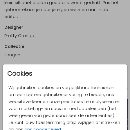
klein silhouetje die in goudfolie wordt gedrukt. Pas het
geboortekaartje naar je eigen wensen aan in de
editor.
Designer
Pretty Orange
Collectie
Jongen
Cookies
Meer in dezelfde stijl
Wij gebruiken cookies en vergelijkbare technieken
Geboortekaartje
Geboort
om een betere gebruikerservaring te bieden, ons
websiteverkeer en onze prestaties te analyseren en
voor marketing- en sociale mediadoeleinden (het
weergeven van gepersonaliseerde advertenties).
Je kunt jouw toestemming altijd wijzigen of intrekken
op ons
ons cookiebeleid
.