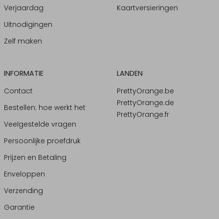
Verjaardag
Kaartversieringen
Uitnodigingen
Zelf maken
INFORMATIE
LANDEN
Contact
PrettyOrange.be
PrettyOrange.de
Bestellen: hoe werkt het
PrettyOrange.fr
Veelgestelde vragen
Persoonlijke proefdruk
Prijzen en Betaling
Enveloppen
Verzending
Garantie