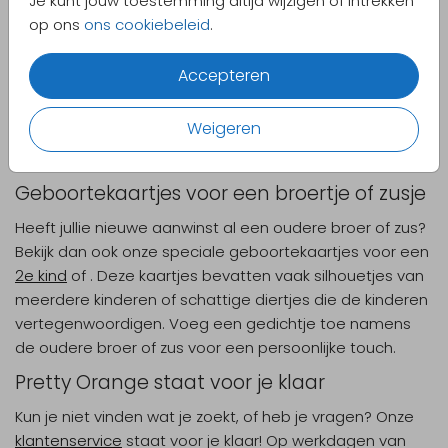
Je kunt jouw toestemming altijd wijzigen of intrekken
geboortekaartjes die je helemaal
zelf kunt maken
op ons
ons cookiebeleid
.
perfect voor jou! Bedenk zelf de teksten, kies jouw
favoriete lettertype en ontwerp het kaartje precies
Accepteren
zoals jij wilt. Het is eenvoudig en snel: bestel nu en je
hebt je geboortekaartjes binnen no-time in huis. Neem
Weigeren
ook een kijkje bij de
populaire geboortekaarten
voor
extra inspiratie!
Geboortekaartjes voor een broertje of zusje
Heeft jullie nieuwe aanwinst al een oudere broer of zus?
Bekijk dan ook onze speciale geboortekaartjes voor een
2e kind
of
. Deze kaartjes bevatten vaak silhouetjes van
meerdere kinderen of schattige diertjes die de kinderen
vertegenwoordigen. Voeg een gedichtje toe namens
de oudere broer of zus voor een persoonlijke touch.
Pretty Orange staat voor je klaar
Kun je niet vinden wat je zoekt, of heb je vragen? Onze
klantenservice
staat voor je klaar! Op werkdagen van