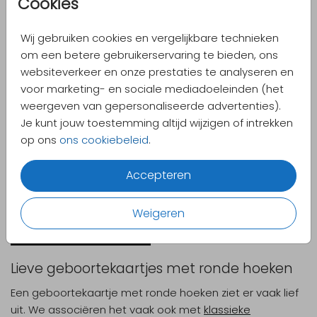
Cookies
Wij gebruiken cookies en vergelijkbare technieken
om een betere gebruikerservaring te bieden, ons
websiteverkeer en onze prestaties te analyseren en
voor marketing- en sociale mediadoeleinden (het
GOUDFOLIE
ROSÉGOUDFOLIE
weergeven van gepersonaliseerde advertenties).
Je kunt jouw toestemming altijd wijzigen of intrekken
op ons
ons cookiebeleid
.
Accepteren
Weigeren
Alle geboortekaartjes
Lieve geboortekaartjes met ronde hoeken
Een geboortekaartje met ronde hoeken ziet er vaak lief
uit. We associëren het vaak ook met
klassieke