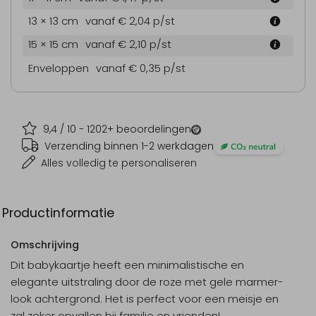
13 × 13 cm
vanaf € 2,04
p/st
15 × 15 cm
vanaf € 2,10
p/st
Enveloppen
vanaf € 0,35
p/st
9,4
/ 10 -
1202
+ beoordelingen
Verzending binnen 1-2 werkdagen
Alles volledig te personaliseren
Productinformatie
Omschrijving
Dit babykaartje heeft een minimalistische en
elegante uitstraling door de roze met gele marmer-
look achtergrond. Het is perfect voor een meisje en
zal zeker opvallen bij familie en vrienden!