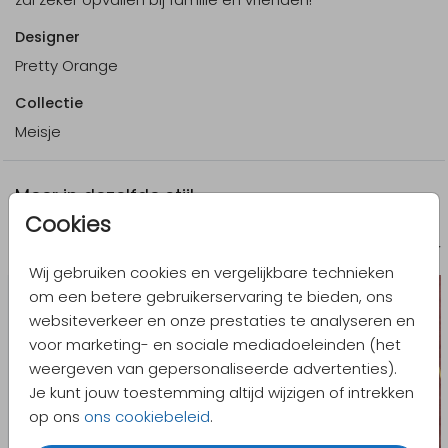
Designer
Pretty Orange
Collectie
Meisje
Meer in dezelfde stijl
Cookies
Geboortekaartje
Geboort
Wij gebruiken cookies en vergelijkbare technieken
om een betere gebruikerservaring te bieden, ons
websiteverkeer en onze prestaties te analyseren en
voor marketing- en sociale mediadoeleinden (het
weergeven van gepersonaliseerde advertenties).
Je kunt jouw toestemming altijd wijzigen of intrekken
op ons
ons cookiebeleid
.