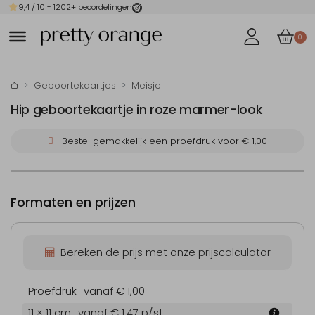
9,4
/ 10 -
1202
+ beoordelingen
0
Geboortekaartjes
Meisje
Hip geboortekaartje in roze marmer-look
Bestel gemakkelijk een proefdruk voor
€ 1,00
Formaten en prijzen
Bereken de prijs met onze prijscalculator
Proefdruk
vanaf € 1,00
11 × 11 cm
vanaf € 1,47
p/st