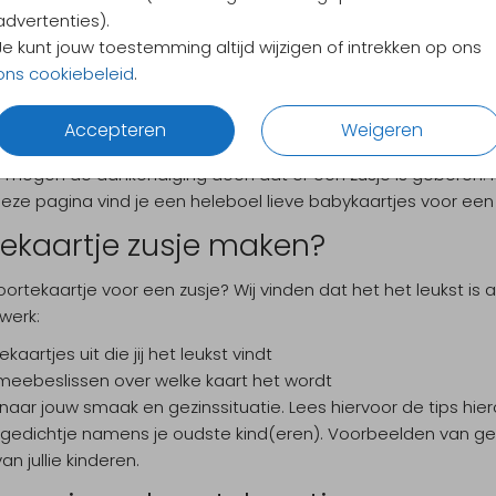
advertenties).
Je kunt jouw toestemming altijd wijzigen of intrekken op ons
jes
ons cookiebeleid
.
rtje zusje
Accepteren
Weigeren
ie mogen de aankondiging doen dat er een zusje is geboren! H
eze pagina vind je een heleboel lieve babykaartjes voor een 
ekaartje zusje maken?
rtekaartje voor een zusje? Wij vinden dat het het leukst is 
 werk:
aartjes uit die jij het leukst vindt
 meebeslissen over welke kaart het wordt
naar jouw smaak en gezinssituatie. Lees hiervoor de tips hier
of gedichtje namens je oudste kind(eren). Voorbeelden van ge
n jullie kinderen.