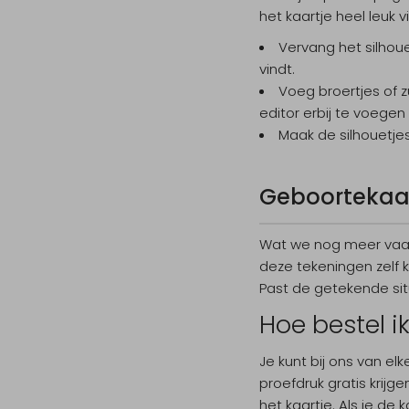
het kaartje heel leuk 
Vervang het silhoue
vindt.
Voeg broertjes of 
editor erbij te voegen
Maak de silhouetjes
Geboortekaar
Wat we nog meer vaak 
deze tekeningen zelf 
Past de getekende sit
Hoe bestel i
Je kunt bij ons van el
proefdruk gratis krijge
het kaartje. Als je de k