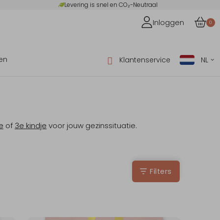
Levering is snel en CO₂-Neutraal
Inloggen
0
en
Klantenservice
NL
e
of
3e kindje
voor jouw gezinssituatie.
Filters