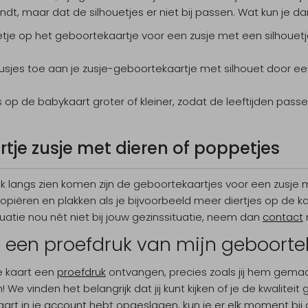
vindt, maar dat de silhouetjes er niet bij passen. Wat kun je 
tje op het geboortekaartje voor een zusje met een silhouetje
zusjes toe aan je zusje-geboortekaartje met silhouet door e
 op de babykaart groter of kleiner, zodat de leeftijden passen
tje zusje met dieren of poppetjes
langs zien komen zijn de geboortekaartjes voor een zusje 
kopiëren en plakken als je bijvoorbeeld meer diertjes op de 
uatie nou nét niet bij jouw gezinssituatie, neem dan
contact
k een proefdruk van mijn geboorte
ke kaart een
proefdruk
ontvangen, precies zoals jij hem gemaa
n! We vinden het belangrijk dat jij kunt kijken of je de kwalitei
aart in je
account
hebt opgeslagen, kun je er elk moment bi