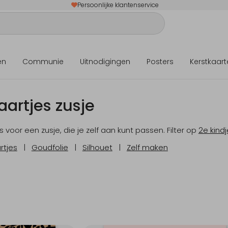
Persoonlijke klantenservice
en
Communie
Uitnodigingen
Posters
Kerstkaart
artjes zusje
 voor een zusje, die je zelf aan kunt passen. Filter op
2e kindj
rtjes
|
Goudfolie
|
Silhouet
|
Zelf maken