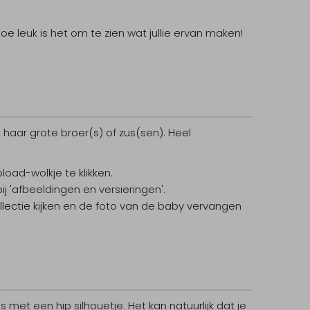
e leuk is het om te zien wat jullie ervan maken!
haar grote broer(s) of zus(sen). Heel
oad-wolkje te klikken.
j 'afbeeldingen en versieringen'.
llectie
kijken en de foto van de baby vervangen
 met een hip silhouetje. Het kan natuurlijk dat je