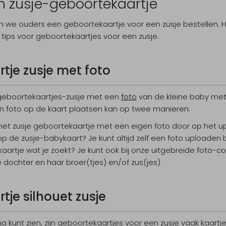
n zusje-geboortekaartje
en we ouders een geboortekaartje voor een zusje bestellen. Ho
 tips voor geboortekaartjes voor een zusje.
tje zusje met foto
n geboortekaartjes-zusje met een
foto
van de kleine baby met 
n foto op de kaart plaatsen kan op twee manieren:
et zusje geboortekaartje met een eigen foto door op het upl
p de zusje-babykaart? Je kunt altijd zelf een foto uploaden bi
okaartje wat je zoekt? Je kunt ook bij onze uitgebreide
foto-co
ie dochter en haar broer(tjes) en/of zus(jes)
je silhouet zusje
a kunt zien, zijn geboortekaartjes voor een zusje vaak kaartjes