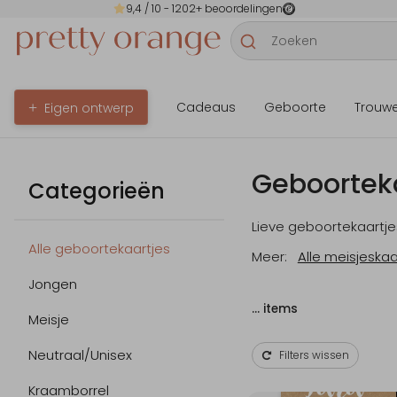
9,4
/ 10 -
1202
+ beoordelingen
Cadeaus
Geboorte
Trouw
Eigen ontwerp
Geboorteka
Categorieën
Lieve geboortekaartjes
Alle geboortekaartjes
Meer:
Alle meisjeskaa
Jongen
…
items
Meisje
Neutraal/Unisex
Filters wissen
Kraamborrel