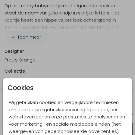
Op dit trendy babykaartje met afgeronde hoeken
staat de naam van jullie kindje in sierlijke letters. Het
kaartje heeft een hippe velvet look achtergrond in
een blauwgrijze tint. Pas de naam en teksten aan in
de online editor en maak zo heel gemakkelijk je eigen
Toon meer
unieke geboortekaartje.
Designer
Pretty Orange
Collectie
Neutraal
Cookies
Meer in dezelfde stijl
Wij gebruiken cookies en vergelijkbare technieken
om een betere gebruikerservaring te bieden, ons
Geboortekaartje
Geboort
websiteverkeer en onze prestaties te analyseren en
voor marketing- en sociale mediadoeleinden (het
weergeven van gepersonaliseerde advertenties).