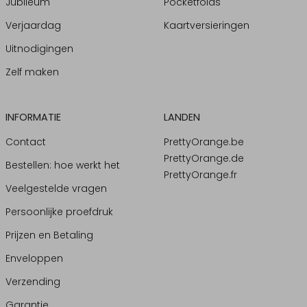
Jubileum
Pocketfolds
Verjaardag
Kaartversieringen
Uitnodigingen
Zelf maken
INFORMATIE
LANDEN
Contact
PrettyOrange.be
PrettyOrange.de
Bestellen: hoe werkt het
PrettyOrange.fr
Veelgestelde vragen
Persoonlijke proefdruk
Prijzen en Betaling
Enveloppen
Verzending
Garantie