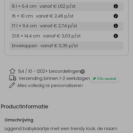
8.1 × 5.4 cm
vanaf € 1,62
p/st
15 × 10 cm
vanaf € 2,46
p/st
17.1 × 11.4 cm
vanaf € 2,74
p/st
21.6 × 14.4 cm
vanaf € 3,03
p/st
Enveloppen
vanaf € 0,35
p/st
9,4
/ 10 -
1202
+ beoordelingen
Verzending binnen 1-2 werkdagen
Alles volledig te personaliseren
Productinformatie
Omschrijving
Liggend babykaartje met een trendy look; de naam