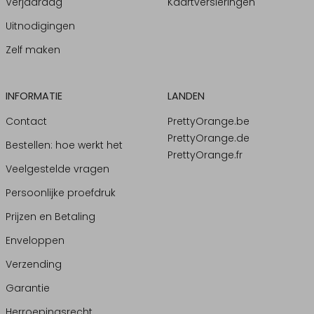
Verjaardag
Kaartversieringen
Uitnodigingen
Zelf maken
INFORMATIE
LANDEN
Contact
PrettyOrange.be
PrettyOrange.de
Bestellen: hoe werkt het
PrettyOrange.fr
Veelgestelde vragen
Persoonlijke proefdruk
Prijzen en Betaling
Enveloppen
Verzending
Garantie
Herroepingsrecht