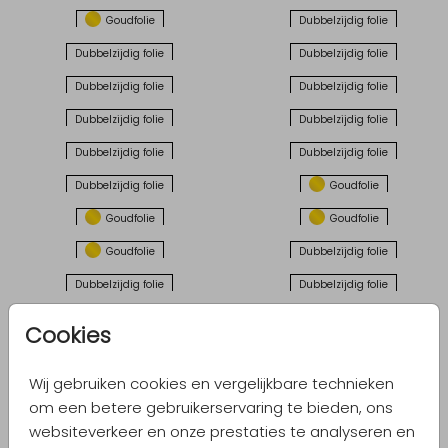
Goudfolie
Dubbelzijdig folie
Dubbelzijdig folie
Dubbelzijdig folie
Dubbelzijdig folie
Dubbelzijdig folie
Dubbelzijdig folie
Dubbelzijdig folie
Dubbelzijdig folie
Dubbelzijdig folie
Dubbelzijdig folie
Goudfolie
Goudfolie
Goudfolie
Goudfolie
Dubbelzijdig folie
Dubbelzijdig folie
Dubbelzijdig folie
Dubbelzijdig folie
Goudfolie
Cookies
Roségoudfolie
Goudfolie
Wij gebruiken cookies en vergelijkbare technieken
Goudfolie
Goudfolie
om een betere gebruikerservaring te bieden, ons
Zilverfolie
Goudfolie
websiteverkeer en onze prestaties te analyseren en