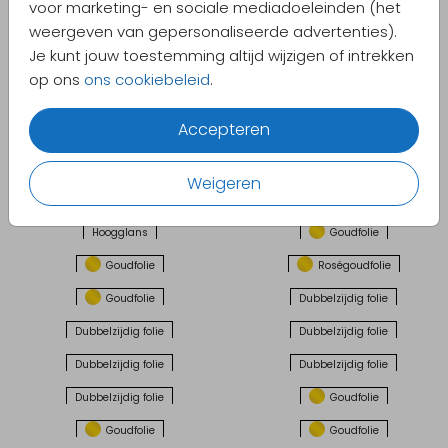
Goudfolie
Goudfolie
voor marketing- en sociale mediadoeleinden (het
weergeven van gepersonaliseerde advertenties).
Goudfolie
Goudfolie
Je kunt jouw toestemming altijd wijzigen of intrekken
Goudfolie
Goudfolie
op ons
ons cookiebeleid
.
Goudfolie
Goudfolie
Accepteren
Goudfolie
Goudfolie
Goudfolie
Goudfolie
Weigeren
Goudfolie
Goudfolie
Hoogglans
Goudfolie
Goudfolie
Roségoudfolie
Goudfolie
Dubbelzijdig folie
Dubbelzijdig folie
Dubbelzijdig folie
Dubbelzijdig folie
Dubbelzijdig folie
Dubbelzijdig folie
Goudfolie
Goudfolie
Goudfolie