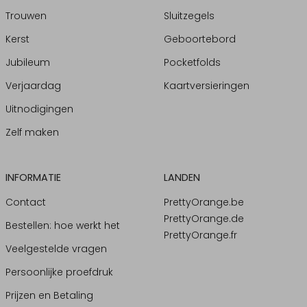
Trouwen
Sluitzegels
Kerst
Geboortebord
Jubileum
Pocketfolds
Verjaardag
Kaartversieringen
Uitnodigingen
Zelf maken
INFORMATIE
LANDEN
Contact
PrettyOrange.be
PrettyOrange.de
Bestellen: hoe werkt het
PrettyOrange.fr
Veelgestelde vragen
Persoonlijke proefdruk
Prijzen en Betaling