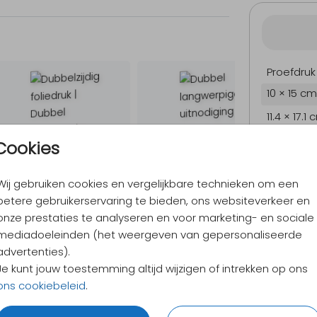
Proefdruk
10 × 15 cm
11.4 × 17.1
14.4 × 21.
Cookies
Envelopp
Wij gebruiken cookies en vergelijkbare technieken om een
betere gebruikerservaring te bieden, ons websiteverkeer en
onze prestaties te analyseren en voor marketing- en sociale
9,4
/ 10
mediadoeleinden (het weergeven van gepersonaliseerde
Verzen
advertenties).
Alles v
Je kunt jouw toestemming altijd wijzigen of intrekken op ons
ons cookiebeleid
.