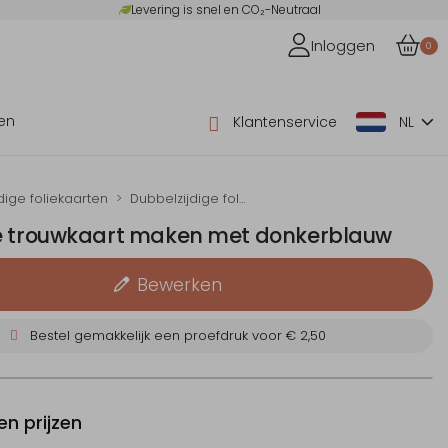
Levering is snel en CO₂-Neutraal
Inloggen
0
en
Klantenservice
NL
dige foliekaarten
Dubbelzijdige foliekaarten zelf maken
e trouwkaart maken met donkerblauw
Bewerken
Bestel gemakkelijk een proefdruk voor
€ 2,50
n prijzen