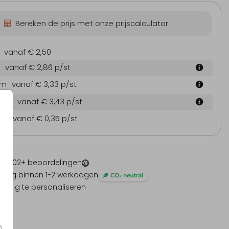
Bereken de prijs met onze prijscalculator
vanaf € 2,50
vanaf € 2,86
p/st
 cm
vanaf € 3,33
p/st
6 cm
vanaf € 3,43
p/st
en
vanaf € 0,35
p/st
 -
1202
+ beoordelingen
ding binnen 1-2 werkdagen
olledig te personaliseren