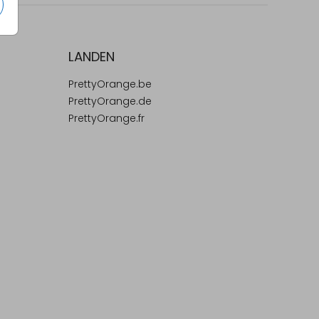
LANDEN
PrettyOrange.be
PrettyOrange.de
PrettyOrange.fr