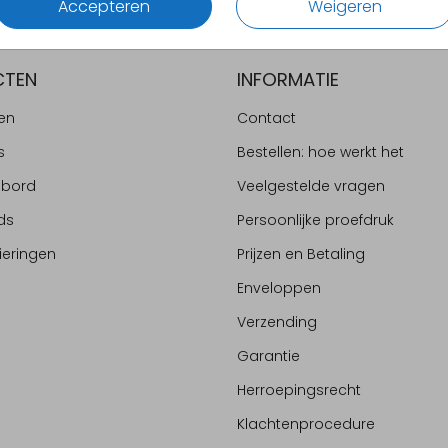
Accepteren
Weigeren
CTEN
INFORMATIE
en
Contact
s
Bestellen: hoe werkt het
ebord
Veelgestelde vragen
ds
Persoonlijke proefdruk
ieringen
Prijzen en Betaling
Enveloppen
Verzending
Garantie
Herroepingsrecht
Klachtenprocedure