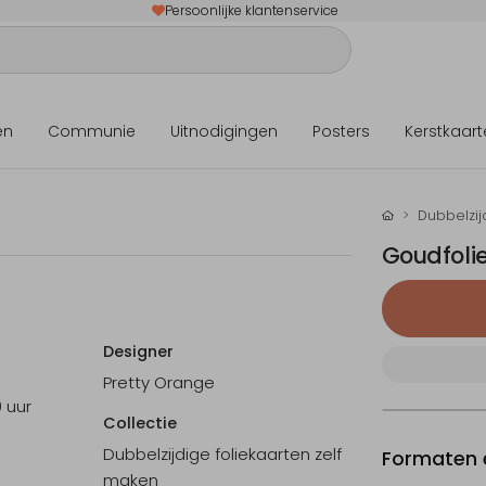
Persoonlijke klantenservice
en
Communie
Uitnodigingen
Posters
Kerstkaart
Dubbelzij
Goudfoli
Designer
Pretty Orange
0 uur
Collectie
Dubbelzijdige foliekaarten zelf
Formaten e
maken