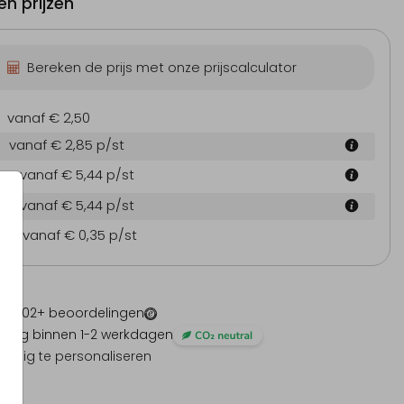
n prijzen
Bereken de prijs met onze prijscalculator
vanaf € 2,50
vanaf € 2,85
p/st
cm
vanaf € 5,44
p/st
cm
vanaf € 5,44
p/st
en
vanaf € 0,35
p/st
 -
1202
+ beoordelingen
ding binnen 1-2 werkdagen
olledig te personaliseren