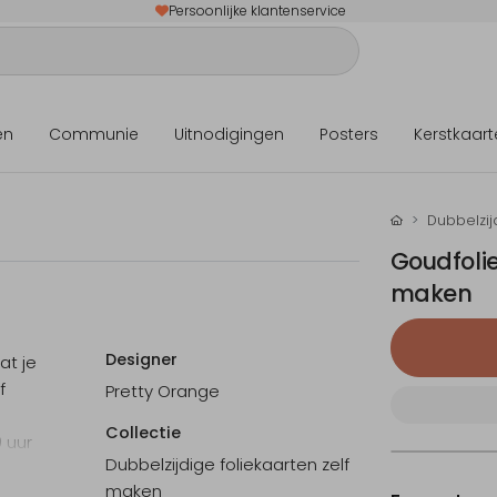
Persoonlijke klantenservice
en
Communie
Uitnodigingen
Posters
Kerstkaart
Dubbelzij
Goudfolie
maken
Designer
at je
f
Pretty Orange
Collectie
0 uur
Dubbelzijdige foliekaarten zelf
maken
n.