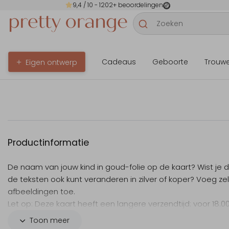
9,4
/ 10 -
1202
+ beoordelingen
Cadeaus
Geboorte
Trouw
Eigen ontwerp
Productinformatie
De naam van jouw kind in goud-folie op de kaart? Wist je d
de teksten ook kunt veranderen in zilver of koper? Voeg zel
afbeeldingen toe.
Let op: Deze kaart heeft een langere verzendtijd: voor 18.0
besteld = de volgende werkdag gedrukt en verzonden.
Toon meer
Bekijk de
informatiepagina
voor onze werkwijze en levertijde