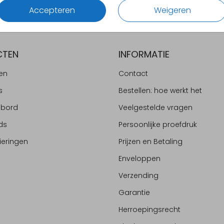
Accepteren
Weigeren
CTEN
INFORMATIE
en
Contact
s
Bestellen: hoe werkt het
ebord
Veelgestelde vragen
ds
Persoonlijke proefdruk
ieringen
Prijzen en Betaling
Enveloppen
Verzending
Garantie
Herroepingsrecht