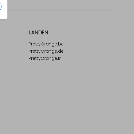
LANDEN
PrettyOrange.be
PrettyOrange.de
PrettyOrange.fr