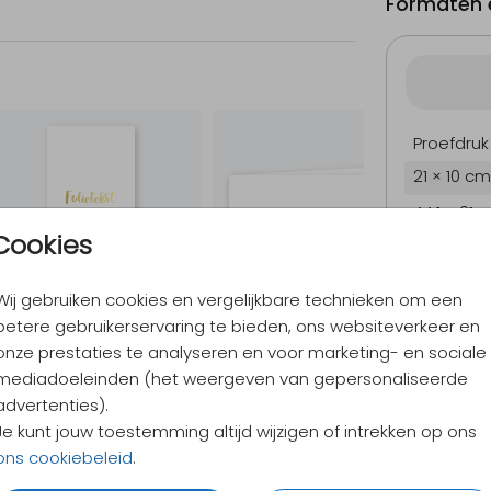
Formaten e
Proefdruk
21 × 10 cm
44.1 × 21 
Cookies
44.1 × 21 
Envelopp
Wij gebruiken cookies en vergelijkbare technieken om een
betere gebruikerservaring te bieden, ons websiteverkeer en
onze prestaties te analyseren en voor marketing- en sociale
mediadoeleinden (het weergeven van gepersonaliseerde
9,4
/ 10
advertenties).
Verzen
Je kunt jouw toestemming altijd wijzigen of intrekken op ons
Alles v
ons cookiebeleid
.