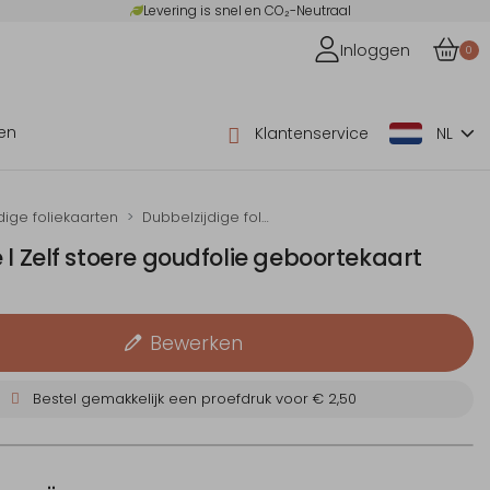
Levering is snel en CO₂-Neutraal
Inloggen
0
en
Klantenservice
NL
dige foliekaarten
Dubbelzijdige foliekaarten zelf maken
 l Zelf stoere goudfolie geboortekaart
Bewerken
Bestel gemakkelijk een proefdruk voor
€ 2,50