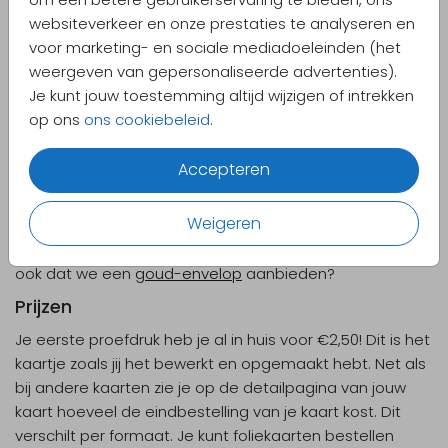
Het papiersoort weegt 300 gram.
websiteverkeer en onze prestaties te analyseren en
Linnen
voor marketing- en sociale mediadoeleinden (het
De linnen papiersoort is stevig met een lichte structuur.
weergeven van gepersonaliseerde advertenties).
Heeft je kaart een groot kleuroppervlak, dan raden we
Je kunt jouw toestemming altijd wijzigen of intrekken
deze papiersoort af, omdat het risico op strepen dan
op ons
ons cookiebeleid
.
groter wordt. Het papiersoort weegt 300 gram en heeft
een prijsopslag.
Accepteren
Versieringen met goudfolie
Weigeren
Onze goudfoliekaarten kan je goed combineren met de
goudfolie-sluitzegels
en de
goudfolie-labels
. En wist je
ook dat we een
goud-envelop
aanbieden?
Prijzen
Je eerste proefdruk heb je al in huis voor €2,50! Dit is het
kaartje zoals jij het bewerkt en opgemaakt hebt. Net als
bij andere kaarten zie je op de detailpagina van jouw
kaart hoeveel de eindbestelling van je kaart kost. Dit
verschilt per formaat. Je kunt foliekaarten bestellen