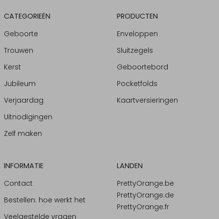
CATEGORIEËN
PRODUCTEN
Geboorte
Enveloppen
Trouwen
Sluitzegels
Kerst
Geboortebord
Jubileum
Pocketfolds
Verjaardag
Kaartversieringen
Uitnodigingen
Zelf maken
INFORMATIE
LANDEN
Contact
PrettyOrange.be
PrettyOrange.de
Bestellen: hoe werkt het
PrettyOrange.fr
Veelgestelde vragen