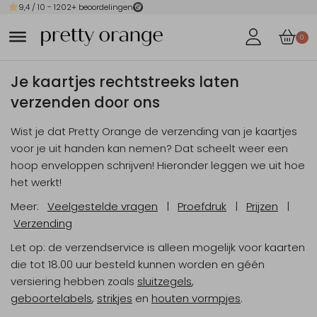
9,4
/ 10 -
1202
+ beoordelingen
0
Je kaartjes rechtstreeks laten
verzenden door ons
Wist je dat Pretty Orange de verzending van je kaartjes
voor je uit handen kan nemen? Dat scheelt weer een
hoop enveloppen schrijven! Hieronder leggen we uit hoe
het werkt!
Meer:
Veelgestelde vragen
|
Proefdruk
|
Prijzen
|
Verzending
Let op: de verzendservice is alleen mogelijk voor kaarten
die tot 18.00 uur besteld kunnen worden en géén
versiering hebben zoals
sluitzegels
,
geboortelabels
,
strikjes
en
houten vormpjes
.