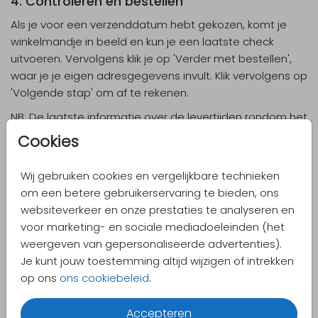
4. Controleren en bestellen
Als je voor een verzenddatum hebt gekozen, komt je
winkelmandje in beeld en kun je een laatste check
uitvoeren. Vervolgens klik je op 'Verder met bestellen',
waar je je eigen adresgegevens invult. Klik vervolgens op
'Volgende stap' om af te rekenen.
NB: De laatste informatie over de levertijden rondom het
coronavirus vind je op onze
informatiepagina
.
Cookies
En lees meer over de
levertijden rondom de
feestdagen
.
Wij gebruiken cookies en vergelijkbare technieken
Kosten directe verzending
om een betere gebruikerservaring te bieden, ons
websiteverkeer en onze prestaties te analyseren en
Per geadresseerde zijn de kosten € 1,44 (exclusief
voor marketing- en sociale mediadoeleinden (het
drukkosten). Deze prijs is als volgt opgebouwd:
weergeven van gepersonaliseerde advertenties).
Postzegel (frankeerkosten Nederland tot 20 gram € 0,91)
Je kunt jouw toestemming altijd wijzigen of intrekken
Kaart in envelop steken
op ons
ons cookiebeleid
.
Etiket printen en plakken op de envelop
Accepteren
Directe verzending buiten Nederland tot 20 gram is €