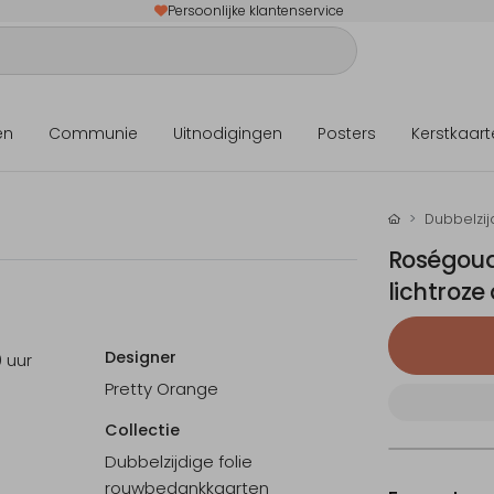
Persoonlijke klantenservice
en
Communie
Uitnodigingen
Posters
Kerstkaart
Dubbelzij
Roségoud
lichtroz
Designer
0 uur
Pretty Orange
Collectie
Dubbelzijdige folie
rouwbedankkaarten