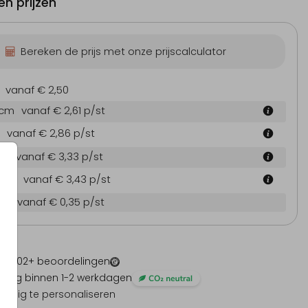
n prijzen
Bereken de prijs met onze prijscalculator
vanaf € 2,50
 cm
vanaf € 2,61
p/st
vanaf € 2,86
p/st
 cm
vanaf € 3,33
p/st
4 cm
vanaf € 3,43
p/st
en
vanaf € 0,35
p/st
 -
1202
+ beoordelingen
ding binnen 1-2 werkdagen
olledig te personaliseren