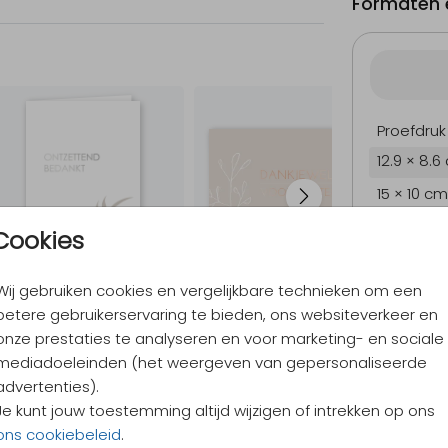
Formaten e
Proefdruk
12.9 × 8.6
15 × 10 cm
17.1 × 11.4
Cookies
21.6 × 14.
Wij gebruiken cookies en vergelijkbare technieken om een
Envelopp
betere gebruikerservaring te bieden, ons websiteverkeer en
onze prestaties te analyseren en voor marketing- en sociale
mediadoeleinden (het weergeven van gepersonaliseerde
9,4
/ 10
advertenties).
Verzen
Je kunt jouw toestemming altijd wijzigen of intrekken op ons
Alles v
ons cookiebeleid
.