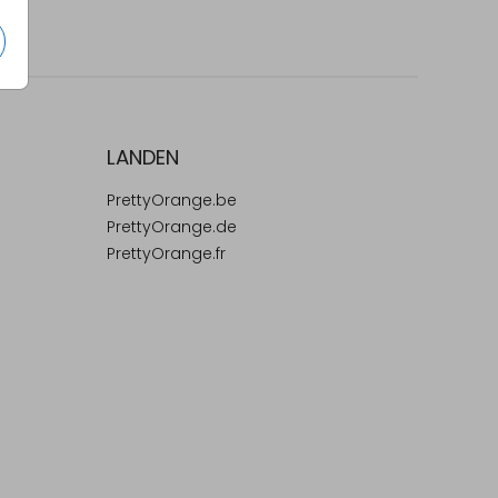
LANDEN
PrettyOrange.be
PrettyOrange.de
PrettyOrange.fr