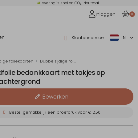
Levering is snel en CO₂-Neutraal
Inloggen
0
en
Klantenservice
NL
dige foliekaarten
Dubbelzijdige folie rouwbedankkaarten
folie bedankkaart met takjes op
e achtergrond
Bewerken
Bestel gemakkelijk een proefdruk voor
€ 2,50