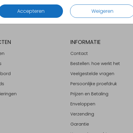
Accepteren
Weigeren
CTEN
INFORMATIE
en
Contact
s
Bestellen: hoe werkt het
ebord
Veelgestelde vragen
ds
Persoonlijke proefdruk
ieringen
Prijzen en Betaling
Enveloppen
Verzending
Garantie