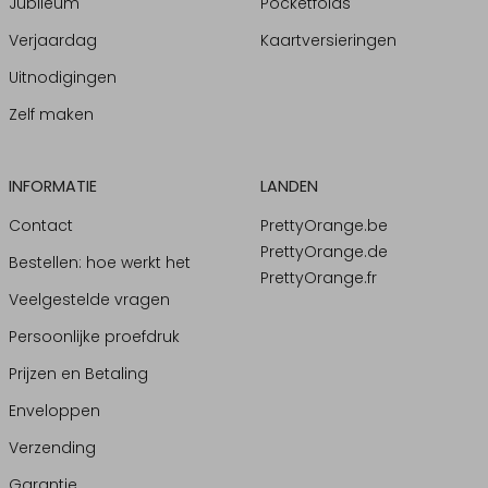
Jubileum
Pocketfolds
Verjaardag
Kaartversieringen
Uitnodigingen
Zelf maken
INFORMATIE
LANDEN
Contact
PrettyOrange.be
PrettyOrange.de
Bestellen: hoe werkt het
PrettyOrange.fr
Veelgestelde vragen
Persoonlijke proefdruk
Prijzen en Betaling
Enveloppen
Verzending
Garantie