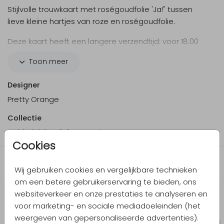
Stijlvolle trouwkaart met roségoudfolie 'Ja!" tussen
lieve kleine hartjes van roze en roségoudfolie.
Deze kaart heeft een langere verzendtijd: voor 18.00
uur besteld = de volgende werkdag gedrukt en
Toon meer
verzonden.
Designer
Pretty Orange
Collectie
Dubbelzijdige folie-trouwkaarten
Cookies
Meer in dezelfde stijl
Wij gebruiken cookies en vergelijkbare technieken
om een betere gebruikerservaring te bieden, ons
websiteverkeer en onze prestaties te analyseren en
voor marketing- en sociale mediadoeleinden (het
weergeven van gepersonaliseerde advertenties).