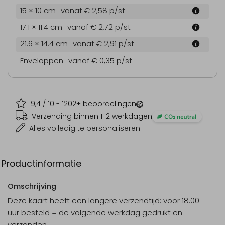
15 × 10 cm
vanaf € 2,58
p/st
17.1 × 11.4 cm
vanaf € 2,72
p/st
21.6 × 14.4 cm
vanaf € 2,91
p/st
Enveloppen
vanaf € 0,35
p/st
9,4
/ 10 -
1202
+ beoordelingen
Verzending binnen 1-2 werkdagen
Alles volledig te personaliseren
Productinformatie
Omschrijving
Deze kaart heeft een langere verzendtijd: voor 18.00
uur besteld = de volgende werkdag gedrukt en
verzonden.