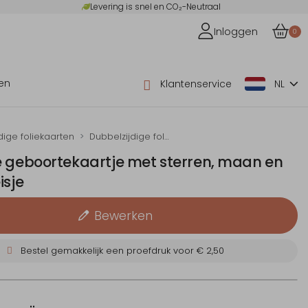
Levering is snel en CO₂-Neutraal
Inloggen
0
en
Klantenservice
NL
dige foliekaarten
Dubbelzijdige folie-geboortekaartjes
e geboortekaartje met sterren, maan en
isje
Bewerken
Bestel gemakkelijk een proefdruk voor
€ 2,50