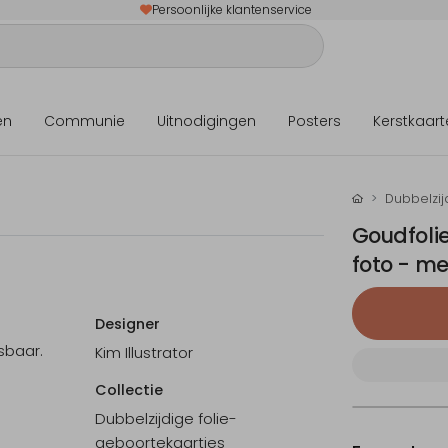
Persoonlijke klantenservice
en
Communie
Uitnodigingen
Posters
Kerstkaart
Dubbelzij
Goudfoli
foto - me
Designer
sbaar.
Kim Illustrator
Collectie
Dubbelzijdige folie-
0 uur
geboortekaartjes