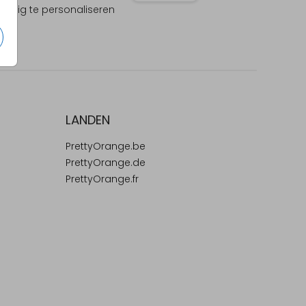
olledig te personaliseren
LANDEN
PrettyOrange.be
PrettyOrange.de
PrettyOrange.fr