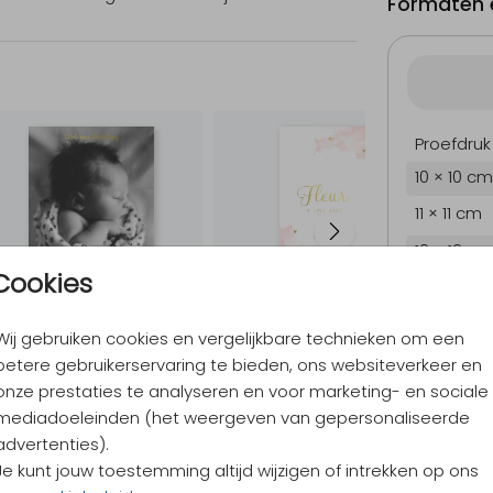
Formaten e
Proefdruk
10 × 10 cm
11 × 11 cm
12 × 12 cm
Cookies
13 × 13 cm
15 × 15 cm
Wij gebruiken cookies en vergelijkbare technieken om een
Envelopp
betere gebruikerservaring te bieden, ons websiteverkeer en
onze prestaties te analyseren en voor marketing- en sociale
mediadoeleinden (het weergeven van gepersonaliseerde
advertenties).
9,4
/ 10
Je kunt jouw toestemming altijd wijzigen of intrekken op ons
Verzen