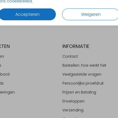
ons cookiebeleid
.
Alles v
Accepteren
Weigeren
CTEN
INFORMATIE
en
Contact
s
Bestellen: hoe werkt het
ebord
Veelgestelde vragen
ds
Persoonlijke proefdruk
ieringen
Prijzen en Betaling
Enveloppen
Verzending