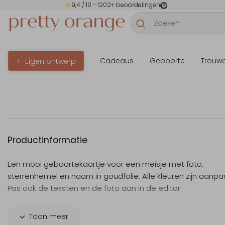
9,4
/ 10 -
1202
+ beoordelingen
Cadeaus
Geboorte
Trouw
Eigen ontwerp
Productinformatie
Een mooi geboortekaartje voor een meisje met foto,
sterrenhemel en naam in goudfolie. Alle kleuren zijn aanpa
Pas ook de teksten en de foto aan in de editor.
Let op: Deze kaart heeft een langere verzendtijd: voor 18.0
Toon meer
besteld = de volgende werkdag gedrukt en verzonden.