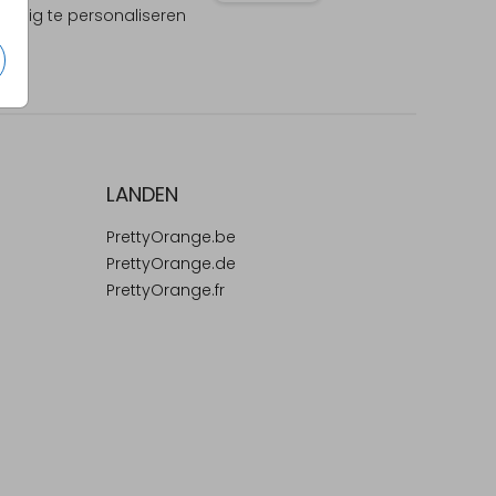
olledig te personaliseren
LANDEN
PrettyOrange.be
PrettyOrange.de
PrettyOrange.fr