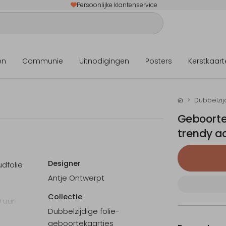
Persoonlijke klantenservice
en
Communie
Uitnodigingen
Posters
Kerstkaart
Dubbelzij
Geboorte
trendy a
Designer
dfolie
Antje Ontwerpt
Collectie
0 uur
Dubbelzijdige folie-
geboortekaartjes