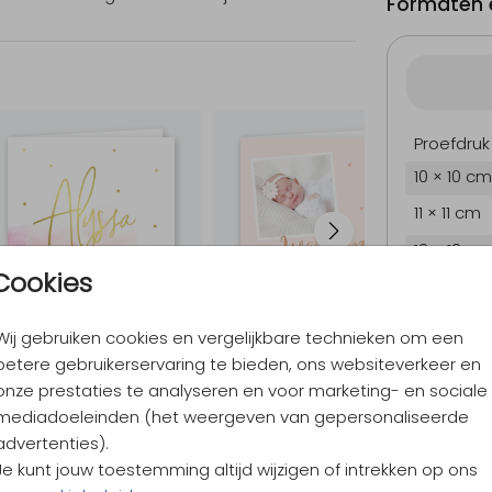
Formaten e
Proefdruk
10 × 10 cm
11 × 11 cm
12 × 12 cm
Cookies
13 × 13 cm
15 × 15 cm
Wij gebruiken cookies en vergelijkbare technieken om een
Envelopp
betere gebruikerservaring te bieden, ons websiteverkeer en
onze prestaties te analyseren en voor marketing- en sociale
mediadoeleinden (het weergeven van gepersonaliseerde
advertenties).
9,4
/ 10
Je kunt jouw toestemming altijd wijzigen of intrekken op ons
Verzen