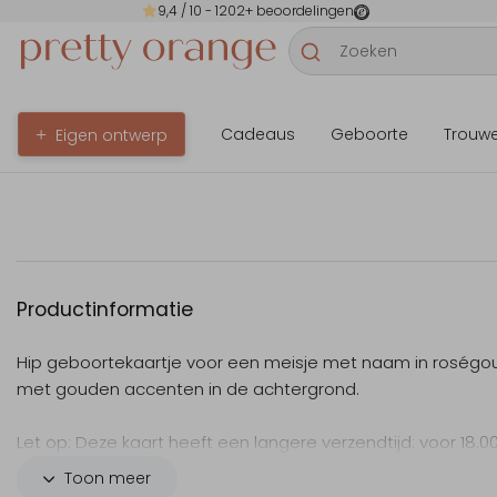
9,4
/ 10 -
1202
+ beoordelingen
Cadeaus
Geboorte
Trouw
Eigen ontwerp
Productinformatie
Hip geboortekaartje voor een meisje met naam in roségou
met gouden accenten in de achtergrond.
Let op: Deze kaart heeft een langere verzendtijd: voor 18.0
besteld = de volgende werkdag gedrukt en verzonden.
Toon meer