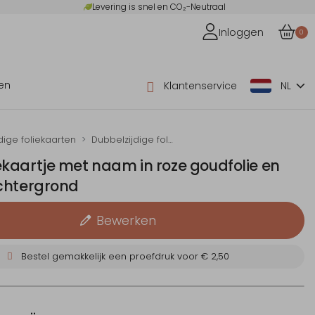
Levering is snel en CO₂-Neutraal
Inloggen
0
en
Klantenservice
NL
dige foliekaarten
Dubbelzijdige folie-geboortekaartjes
kaartje met naam in roze goudfolie en
chtergrond
Bewerken
Bestel gemakkelijk een proefdruk voor
€ 2,50