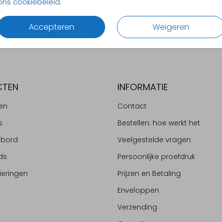
ons cookiebeleid
.
Alles v
Accepteren
Weigeren
CTEN
INFORMATIE
en
Contact
s
Bestellen: hoe werkt het
ebord
Veelgestelde vragen
ds
Persoonlijke proefdruk
ieringen
Prijzen en Betaling
Enveloppen
Verzending