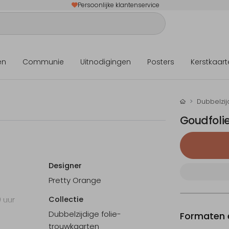
Persoonlijke klantenservice
en
Communie
Uitnodigingen
Posters
Kerstkaart
Dubbelzij
Goudfolie
Designer
Pretty Orange
0 uur
Collectie
Dubbelzijdige folie-
Formaten e
trouwkaarten