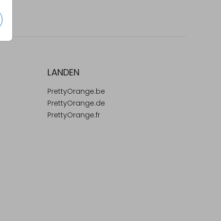
LANDEN
PrettyOrange.be
PrettyOrange.de
PrettyOrange.fr