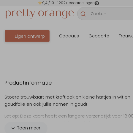
9,4
/ 10 -
1202
+ beoordelingen
Cadeaus
Geboorte
Trouw
Eigen ontwerp
Productinformatie
Stoere trouwkaart met kraftlook en kleine hartjes in wit en
goudfolie en ook jullie namen in goud!
Let op: Deze kaart heeft een langere verzendtijd: voor 18.0
besteld = de volgende werkdag gedrukt en verzonden.
Toon meer