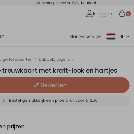
Levering is snel en CO₂-Neutraal
Inloggen
0
en
Klantenservice
NL
dige foliekaarten
Dubbelzijdige folie-trouwkaarten
 trouwkaart met kraft-look en hartjes
Bewerken
Bestel gemakkelijk een proefdruk voor
€ 2,50
n prijzen