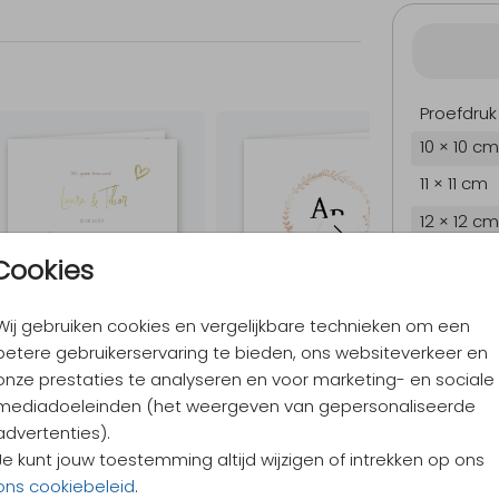
Proefdruk
10 × 10 cm
11 × 11 cm
12 × 12 cm
13 × 13 cm
Cookies
15 × 15 cm
Wij gebruiken cookies en vergelijkbare technieken om een
Envelopp
betere gebruikerservaring te bieden, ons websiteverkeer en
onze prestaties te analyseren en voor marketing- en sociale
mediadoeleinden (het weergeven van gepersonaliseerde
9,4
/ 10
advertenties).
Verzen
Je kunt jouw toestemming altijd wijzigen of intrekken op ons
Alles v
ons cookiebeleid
.