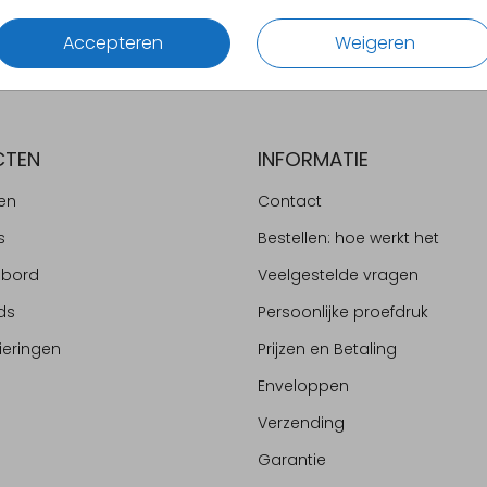
Accepteren
Weigeren
CTEN
INFORMATIE
en
Contact
s
Bestellen: hoe werkt het
ebord
Veelgestelde vragen
ds
Persoonlijke proefdruk
ieringen
Prijzen en Betaling
Enveloppen
Verzending
Garantie