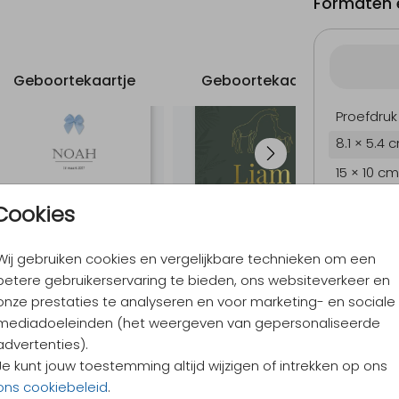
Formaten e
Geboortekaartje
Geboortekaartje
G
Proefdruk
8.1 × 5.4 
15 × 10 cm
17.1 × 11.4
Cookies
21.6 × 14.
Wij gebruiken cookies en vergelijkbare technieken om een
Envelopp
betere gebruikerservaring te bieden, ons websiteverkeer en
onze prestaties te analyseren en voor marketing- en sociale
mediadoeleinden (het weergeven van gepersonaliseerde
9,4
/ 10
advertenties).
Verzen
Je kunt jouw toestemming altijd wijzigen of intrekken op ons
Alles v
ons cookiebeleid
.