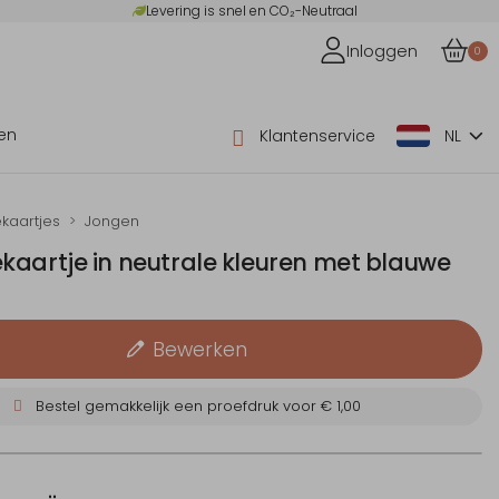
Levering is snel en CO₂-Neutraal
Inloggen
0
en
Klantenservice
NL
kaartjes
Jongen
kaartje in neutrale kleuren met blauwe
Bewerken
Bestel gemakkelijk een proefdruk voor
€ 1,00