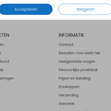
Accepteren
Weigeren
CTEN
INFORMATIE
en
Contact
s
Bestellen: hoe werkt het
ebord
Veelgestelde vragen
ds
Persoonlijke proefdruk
ieringen
Prijzen en Betaling
Enveloppen
Verzending
Garantie