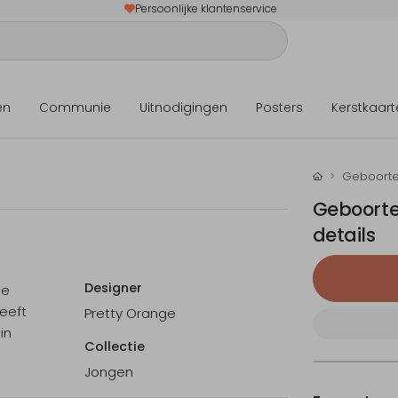
Persoonlijke klantenservice
en
Communie
Uitnodigingen
Posters
Kerstkaart
Geboorte
Geboorte
details
Designer
ge
eeft
Pretty Orange
in
Collectie
Jongen