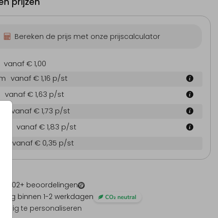
n prijzen
Bereken de prijs met onze prijscalculator
eboortekaartje
Geboortekaartje
Geb
vanaf € 1,00
cm
vanaf € 1,16
p/st
vanaf € 1,63
p/st
 cm
vanaf € 1,73
p/st
4 cm
vanaf € 1,83
p/st
en
vanaf € 0,35
p/st
 -
1202
+ beoordelingen
ding binnen 1-2 werkdagen
olledig te personaliseren