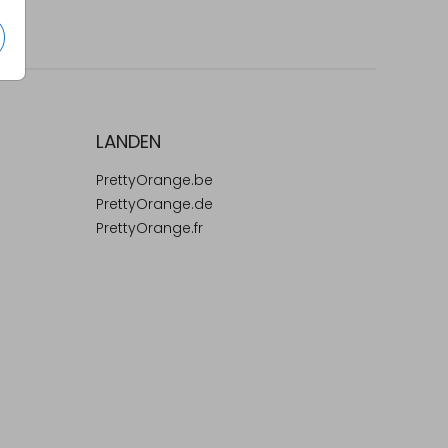
LANDEN
PrettyOrange.be
PrettyOrange.de
PrettyOrange.fr