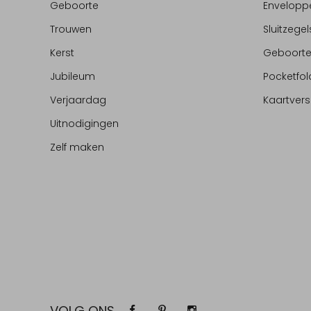
Geboorte
Envelopp
Trouwen
Sluitzegel
Kerst
Geboort
Jubileum
Pocketfol
Verjaardag
Kaartvers
Uitnodigingen
Zelf maken
VOLG ONS