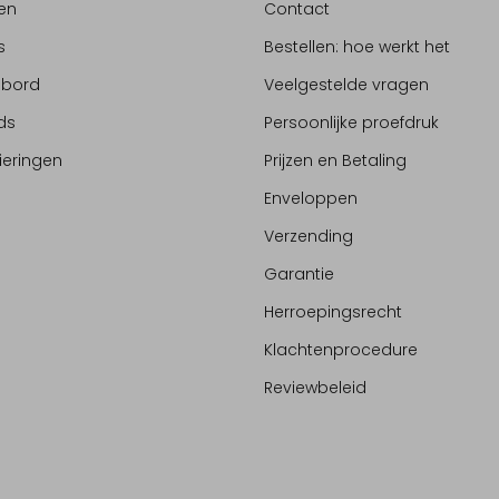
en
Contact
s
Bestellen: hoe werkt het
ebord
Veelgestelde vragen
ds
Persoonlijke proefdruk
ieringen
Prijzen en Betaling
Enveloppen
Verzending
Garantie
Herroepingsrecht
Klachtenprocedure
Reviewbeleid