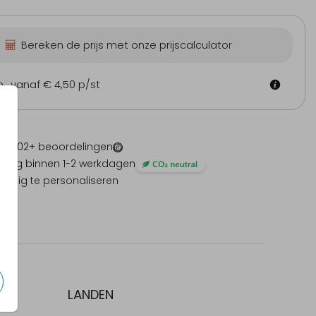
Bereken de prijs met onze prijscalculator
Sticker Hexagon
Sticker hartje
Sti
m
vanaf € 4,50
p/st
 -
1202
+ beoordelingen
ding binnen 1-2 werkdagen
olledig te personaliseren
LANDEN