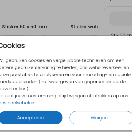
Sticker 50 x 50 mm
Sticker wolkje
21 × 30 c
Cookies
Wij gebruiken cookies en vergelijkbare technieken om een
9,4
/ 10
betere gebruikerservaring te bieden, ons websiteverkeer en
Verzen
onze prestaties te analyseren en voor marketing- en sociale
Alles v
mediadoeleinden (het weergeven van gepersonaliseerde
advertenties).
Je kunt jouw toestemming altijd wijzigen of intrekken op ons
ons cookiebeleid
.
Accepteren
Weigeren
CTEN
INFORMATIE