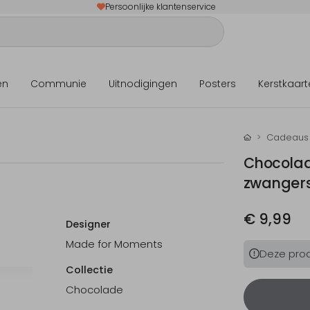
Persoonlijke klantenservice
en
Communie
Uitnodigingen
Posters
Kerstkaart
Cadeaus
Chocolad
zwanger
€ 9,99
Designer
Made for Moments
Deze produ
Collectie
Chocolade