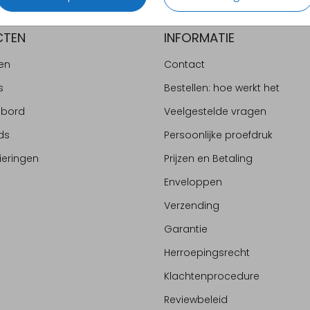
CTEN
INFORMATIE
en
Contact
s
Bestellen: hoe werkt het
ebord
Veelgestelde vragen
ds
Persoonlijke proefdruk
ieringen
Prijzen en Betaling
Enveloppen
Verzending
Garantie
Herroepingsrecht
Klachtenprocedure
Reviewbeleid