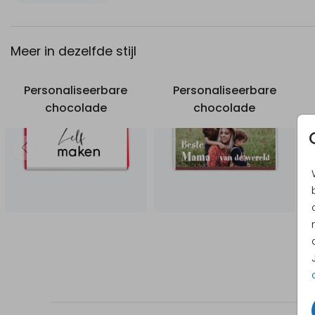
Inhoud:
180 gram ( 1 reep)
Meer in dezelfde stijl
Keus uit verschillende smaken
Wikkel wordt gepersonaliseerd
Personaliseerbare
Personaliseerbare
chocolade
chocolade