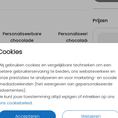
Prijzen
Personaliseerbare
Personaliseerbare
P
chocolade
chocolade
Cookies
26 × 15 c
Wij gebruiken cookies en vergelijkbare technieken om een
betere gebruikerservaring te bieden, ons websiteverkeer en
9,4
/ 10
onze prestaties te analyseren en voor marketing- en sociale
Verzen
mediadoeleinden (het weergeven van gepersonaliseerde
Alles v
advertenties).
Je kunt jouw toestemming altijd wijzigen of intrekken op ons
ons cookiebeleid
.
Accepteren
Weigeren