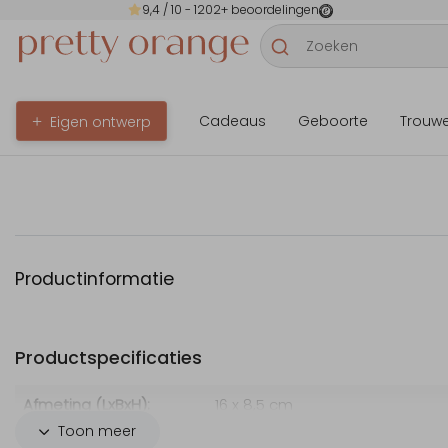
9,4
/ 10 -
1202
+ beoordelingen
Cadeaus
Geboorte
Trouw
Eigen ontwerp
Productinformatie
Productspecificaties
Afmeting (LxBxH):
16 x 8,5 cm
Toon meer
Merk:
Tony's Chocolonely