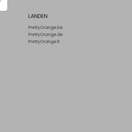
LANDEN
PrettyOrange.be
PrettyOrange.de
PrettyOrange.fr