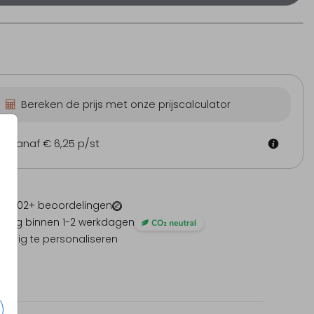
ersonaliseerbare
Personaliseerbare
Pers
Bereken de prijs met onze prijscalculator
chocolade
chocolade
c
m
vanaf € 6,25
p/st
 -
1202
+ beoordelingen
ding binnen 1-2 werkdagen
olledig te personaliseren