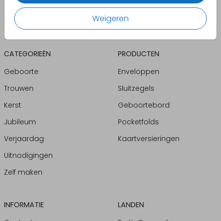
Weigeren
CATEGORIEËN
PRODUCTEN
Geboorte
Enveloppen
Trouwen
Sluitzegels
Kerst
Geboortebord
Jubileum
Pocketfolds
Verjaardag
Kaartversieringen
Uitnodigingen
Zelf maken
INFORMATIE
LANDEN