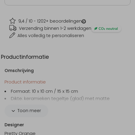
9,4
/ 10 -
1202
+ beoordelingen
Verzending binnen 1-2 werkdagen
Alles volledig te personaliseren
Productinformatie
Omschrijving
Product informatie
Formaat:
10 x 10 cm / 15 x 15 cm
Dikte:
keramieken tegeltje (glad) met matte
afwerking
Toon meer
Inclusief optioneel messingkleurig ophanghaakje
Designer
Pretty Orange