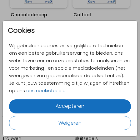
Chocoladereep
Golfbal
Cookies
Wij gebruiken cookies en vergelijkbare technieken
om een betere gebruikerservaring te bieden, ons
websiteverkeer en onze prestaties te analyseren en
voor marketing- en sociale mediadoeleinden (het
Bieropener
weergeven van gepersonaliseerde advertenties).
Je kunt jouw toestemming altijd wijzigen of intrekken
op ons
ons cookiebeleid
.
Accepteren
CATEGORIEËN
PRODUCTEN
Weigeren
Geboorte
Enveloppen
Trouwen
Sluitzegels