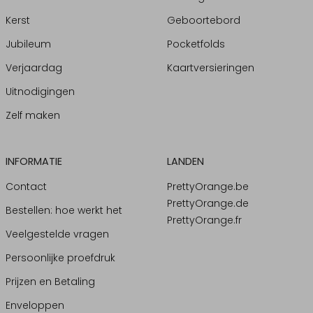
Kerst
Geboortebord
Jubileum
Pocketfolds
Verjaardag
Kaartversieringen
Uitnodigingen
Zelf maken
INFORMATIE
LANDEN
Contact
PrettyOrange.be
PrettyOrange.de
Bestellen: hoe werkt het
PrettyOrange.fr
Veelgestelde vragen
Persoonlijke proefdruk
Prijzen en Betaling
Enveloppen