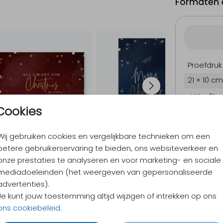
Formaten e
Proefdruk
21 × 10 cm
44.1 × 21 
Cookies
44.1 × 21 
Envelopp
Wij gebruiken cookies en vergelijkbare technieken om een
betere gebruikerservaring te bieden, ons websiteverkeer en
onze prestaties te analyseren en voor marketing- en sociale
mediadoeleinden (het weergeven van gepersonaliseerde
9,4
/ 10
advertenties).
Verzen
Je kunt jouw toestemming altijd wijzigen of intrekken op ons
Alles v
ons cookiebeleid
.