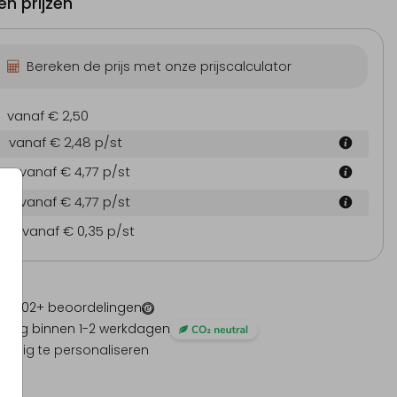
n prijzen
Bereken de prijs met onze prijscalculator
vanaf € 2,50
vanaf € 2,48
p/st
cm
vanaf € 4,77
p/st
cm
vanaf € 4,77
p/st
en
vanaf € 0,35
p/st
 -
1202
+ beoordelingen
ding binnen 1-2 werkdagen
olledig te personaliseren