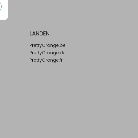
LANDEN
PrettyOrange.be
PrettyOrange.de
PrettyOrange.fr