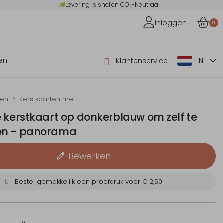
Levering is snel en CO₂-Neutraal
Inloggen
0
en
Klantenservice
NL
ten
Kerstkaarten met folie
 kerstkaart op donkerblauw om zelf te
en - panorama
Bewerken
Bestel gemakkelijk een proefdruk voor
€ 2,50