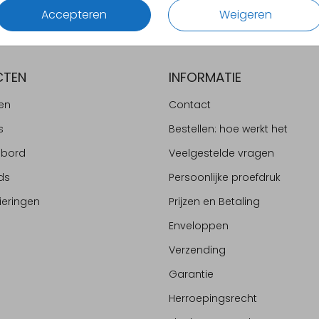
Accepteren
Weigeren
CTEN
INFORMATIE
en
Contact
s
Bestellen: hoe werkt het
ebord
Veelgestelde vragen
ds
Persoonlijke proefdruk
ieringen
Prijzen en Betaling
Enveloppen
Verzending
Garantie
Herroepingsrecht