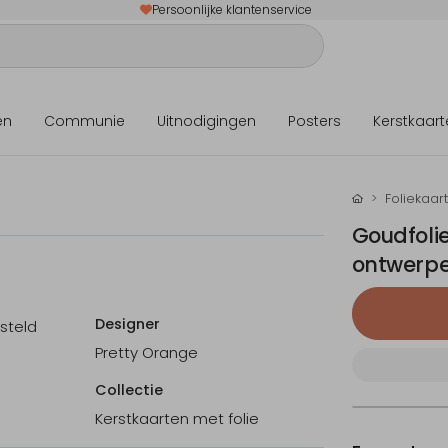
Persoonlijke klantenservice
en
Communie
Uitnodigingen
Posters
Kerstkaart
Foliekaar
Goudfolie
ontwerp
Designer
esteld
Pretty Orange
Collectie
Kerstkaarten met folie