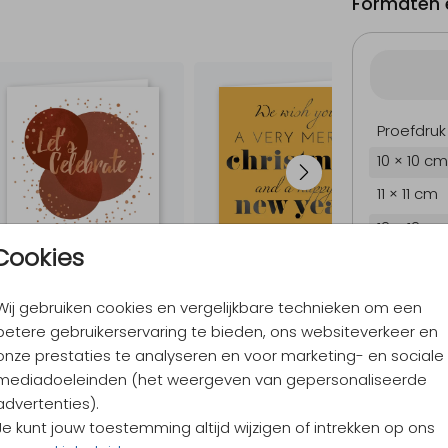
Formaten e
Proefdruk
10 × 10 cm
11 × 11 cm
12 × 12 cm
Cookies
13 × 13 cm
15 × 15 cm
Wij gebruiken cookies en vergelijkbare technieken om een
Envelopp
betere gebruikerservaring te bieden, ons websiteverkeer en
onze prestaties te analyseren en voor marketing- en sociale
mediadoeleinden (het weergeven van gepersonaliseerde
advertenties).
9,4
/ 10
Je kunt jouw toestemming altijd wijzigen of intrekken op ons
Verzen