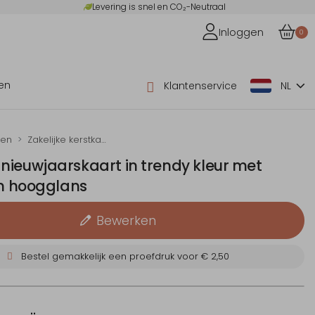
Levering is snel en CO₂-Neutraal
Inloggen
0
en
Klantenservice
NL
ten
Zakelijke kerstkaarten met folie
nieuwjaarskaart in trendy kleur met
in hoogglans
Bewerken
Bestel gemakkelijk een proefdruk voor
€ 2,50