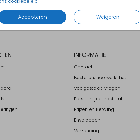
ons cookiebeleid
.
Alles v
Accepteren
Weigeren
CTEN
INFORMATIE
en
Contact
s
Bestellen: hoe werkt het
ebord
Veelgestelde vragen
ds
Persoonlijke proefdruk
ieringen
Prijzen en Betaling
Enveloppen
Verzending