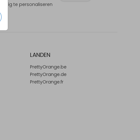
olledig te personaliseren
LANDEN
PrettyOrange.be
PrettyOrange.de
PrettyOrange.fr