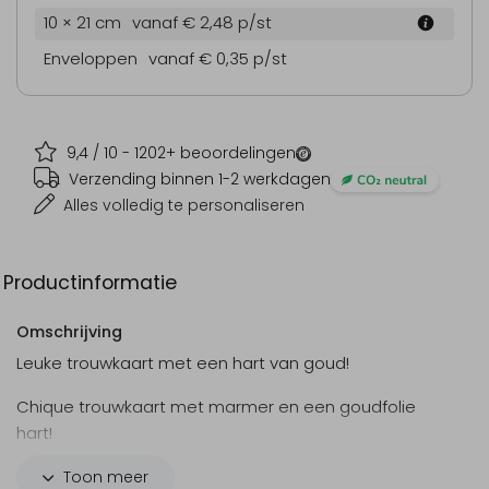
10 × 21 cm
vanaf € 2,48
p/st
Enveloppen
vanaf € 0,35
p/st
9,4
/ 10 -
1202
+ beoordelingen
Verzending binnen 1-2 werkdagen
Alles volledig te personaliseren
Productinformatie
Omschrijving
Leuke trouwkaart met een hart van goud!
Chique trouwkaart met marmer en een goudfolie
hart!
Let op: Deze kaart heeft een langere verzendtijd:
Toon meer