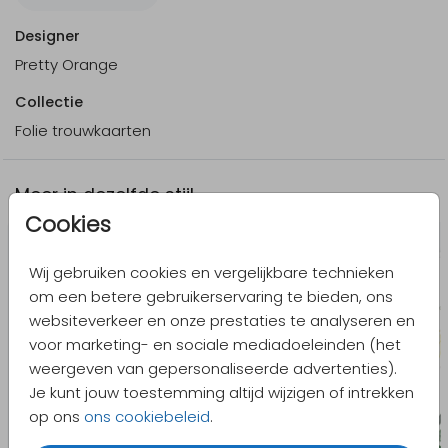
voor 18.00 uur besteld = de volgende werkdag
gedrukt en verzonden.
Designer
Pretty Orange
Collectie
Folie trouwkaarten
Meer in dezelfde stijl
Cookies
Wij gebruiken cookies en vergelijkbare technieken
om een betere gebruikerservaring te bieden, ons
websiteverkeer en onze prestaties te analyseren en
voor marketing- en sociale mediadoeleinden (het
weergeven van gepersonaliseerde advertenties).
Je kunt jouw toestemming altijd wijzigen of intrekken
op ons
ons cookiebeleid
.