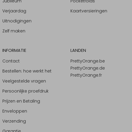
Jubileum
Pocketfolds
Verjaardag
Kaartversieringen
Uitnodigingen
Zelf maken
INFORMATIE
LANDEN
Contact
PrettyOrange.be
PrettyOrange.de
Bestellen: hoe werkt het
PrettyOrange.fr
Veelgestelde vragen
Persoonlijke proefdruk
Prijzen en Betaling
Enveloppen
Verzending
Garantie