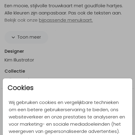
Een mooie, stijlvolle trouwkaart met goudfolie hartjes.
Alle kleuren zijn aanpasbaar. Pas ook de teksten aan.
Bekijk ook onze
bijpassende menukaart.
Let op: Deze kaart heeft een langere verzendtijd:
Toon meer
voor 18.00 uur besteld = de volgende werkdag
gedrukt en verzonden.
Designer
Kim Illustrator
Collectie
Folie trouwkaarten
Cookies
Meer in dezelfde stijl
Wij gebruiken cookies en vergelijkbare technieken
om een betere gebruikerservaring te bieden, ons
websiteverkeer en onze prestaties te analyseren en
voor marketing- en sociale mediadoeleinden (het
weergeven van gepersonaliseerde advertenties).