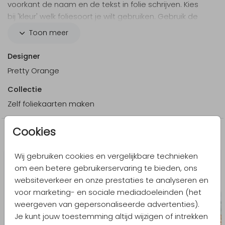
voorkant de naam en de tekst in folie schrijven. Kies
bij 'kleur' welk foliesoort je wilt gebruiken. Gebruik de
afbeeldingen uit de ontwerptool om de kaart verder
Toon meer
op te maken.
Designer
Let op: Deze kaart heeft een langere verzendtijd:
Pretty Orange
voor 18.00 uur besteld = de volgende werkdag
gedrukt en verzonden.
Collectie
Zelf foliekaarten maken
Cookies
Meer in dezelfde stijl
Wij gebruiken cookies en vergelijkbare technieken
om een betere gebruikerservaring te bieden, ons
websiteverkeer en onze prestaties te analyseren en
voor marketing- en sociale mediadoeleinden (het
weergeven van gepersonaliseerde advertenties).
Je kunt jouw toestemming altijd wijzigen of intrekken