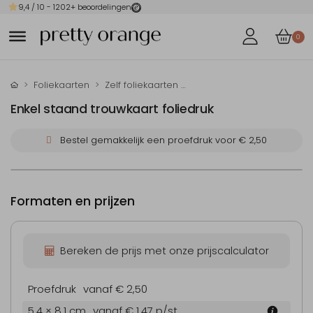
9,4
/ 10 -
1202
+ beoordelingen
0
Foliekaarten
Zelf foliekaarten maken
Enkel staand trouwkaart foliedruk
Bestel gemakkelijk een proefdruk voor
€ 2,50
Formaten en prijzen
Bereken de prijs met onze prijscalculator
Proefdruk
vanaf € 2,50
5.4 × 8.1 cm
vanaf € 1,47
p/st