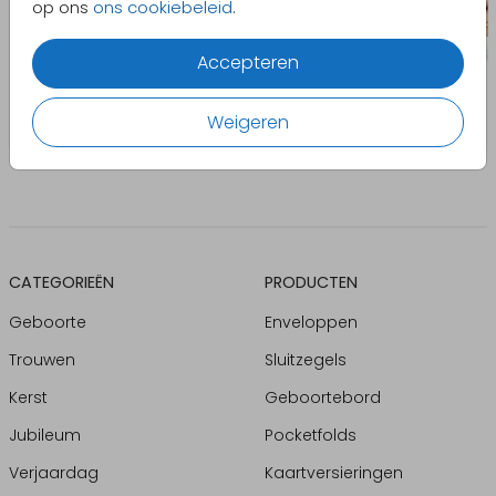
op ons
ons cookiebeleid
.
Accepteren
Weigeren
CATEGORIEËN
PRODUCTEN
Geboorte
Enveloppen
Trouwen
Sluitzegels
Kerst
Geboortebord
Jubileum
Pocketfolds
Verjaardag
Kaartversieringen