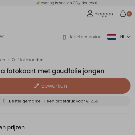
Levering is snel en CO₂-Neutraal
Inloggen
0
en
Klantenservice
NL
ten
Zelf foliekaarten maken
 fotokaart met goudfolie jongen
Bewerken
Bestel gemakkelijk een proefdruk voor
€ 2,50
n prijzen