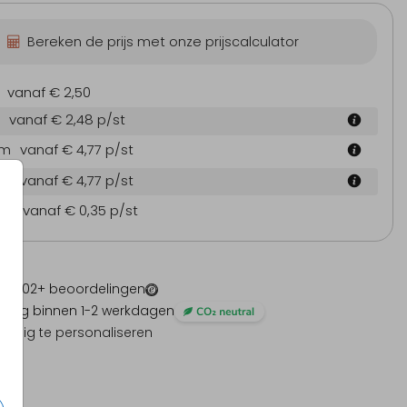
Bereken de prijs met onze prijscalculator
vanaf € 2,50
vanaf € 2,48
p/st
cm
vanaf € 4,77
p/st
cm
vanaf € 4,77
p/st
en
vanaf € 0,35
p/st
 -
1202
+ beoordelingen
ding binnen 1-2 werkdagen
olledig te personaliseren