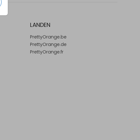
LANDEN
PrettyOrange.be
PrettyOrange.de
PrettyOrange.fr