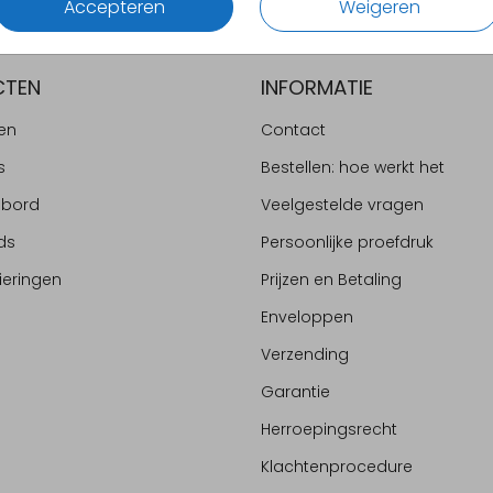
Accepteren
Weigeren
CTEN
INFORMATIE
en
Contact
s
Bestellen: hoe werkt het
ebord
Veelgestelde vragen
ds
Persoonlijke proefdruk
ieringen
Prijzen en Betaling
Enveloppen
Verzending
Garantie
Herroepingsrecht
Klachtenprocedure