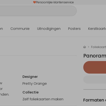
Persoonlijke klantenservice
en
Communie
Uitnodigingen
Posters
Kerstkaart
Foliekaar
Panorama
Designer
uw
Pretty Orange
or
Collectie
onden.
Zelf foliekaarten maken
Formaten e