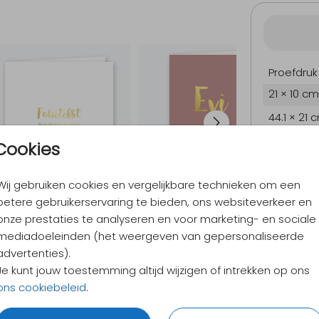
Proefdruk
21 × 10 cm
44.1 × 21 
44.1 × 21 
Cookies
Envelopp
Wij gebruiken cookies en vergelijkbare technieken om een
betere gebruikerservaring te bieden, ons websiteverkeer en
onze prestaties te analyseren en voor marketing- en sociale
9,4
/ 10
mediadoeleinden (het weergeven van gepersonaliseerde
Verzen
advertenties).
Alles v
Je kunt jouw toestemming altijd wijzigen of intrekken op ons
ons cookiebeleid
.