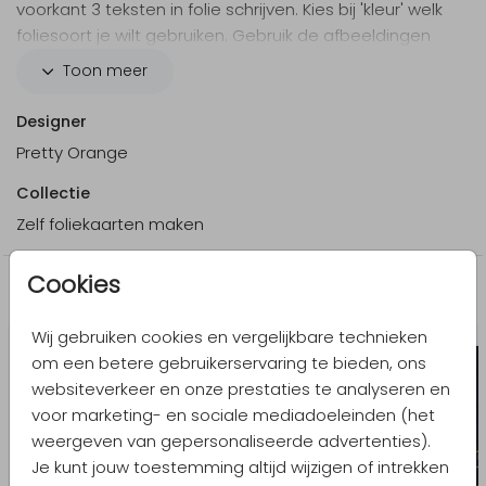
voorkant 3 teksten in folie schrijven. Kies bij 'kleur' welk
foliesoort je wilt gebruiken. Gebruik de afbeeldingen
uit de ontwerptool om de kaart verder op te maken.
Toon meer
Wil je ook aan de binnenkant folieteksten plaatsen?
Designer
Neem dan
contact
met ons op.
Pretty Orange
Let op: Deze kaart heeft een langere verzendtijd:
Collectie
voor 18.00 uur besteld = de volgende werkdag
Zelf foliekaarten maken
gedrukt en verzonden.
Cookies
Meer in dezelfde stijl
Wij gebruiken cookies en vergelijkbare technieken
om een betere gebruikerservaring te bieden, ons
websiteverkeer en onze prestaties te analyseren en
voor marketing- en sociale mediadoeleinden (het
weergeven van gepersonaliseerde advertenties).
Je kunt jouw toestemming altijd wijzigen of intrekken