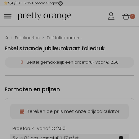
9,4
/ 10 -
1202
+ beoordelingen
0
Foliekaarten
Zelf foliekaarten maken
Enkel staande jubileumkaart foliedruk
Bestel gemakkelijk een proefdruk voor
€ 2,50
Formaten en prijzen
Bereken de prijs met onze prijscalculator
Proefdruk
vanaf € 2,50
5.4 × 8.1 cm
vanaf € 1,47
p/st