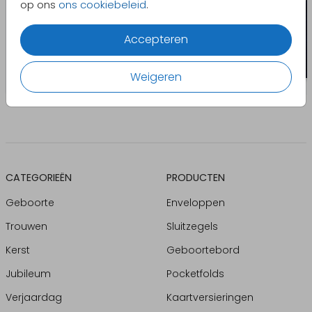
op ons
ons cookiebeleid
.
Accepteren
Weigeren
CATEGORIEËN
PRODUCTEN
Geboorte
Enveloppen
Trouwen
Sluitzegels
Kerst
Geboortebord
Jubileum
Pocketfolds
Verjaardag
Kaartversieringen