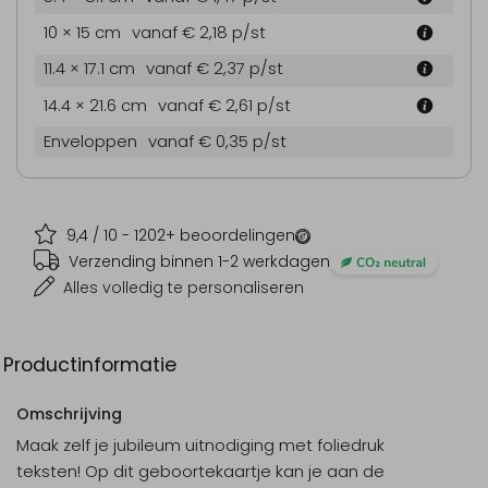
10 × 15 cm
vanaf € 2,18
p/st
11.4 × 17.1 cm
vanaf € 2,37
p/st
14.4 × 21.6 cm
vanaf € 2,61
p/st
Enveloppen
vanaf € 0,35
p/st
9,4
/ 10 -
1202
+ beoordelingen
Verzending binnen 1-2 werkdagen
Alles volledig te personaliseren
Productinformatie
Omschrijving
Maak zelf je jubileum uitnodiging met foliedruk
teksten! Op dit geboortekaartje kan je aan de