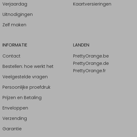
Verjaardag
Kaartversieringen
Uitnodigingen
Zelf maken
INFORMATIE
LANDEN
Contact
PrettyOrange.be
PrettyOrange.de
Bestellen: hoe werkt het
PrettyOrange.fr
Veelgestelde vragen
Persoonlijke proefdruk
Prijzen en Betaling
Enveloppen
Verzending
Garantie