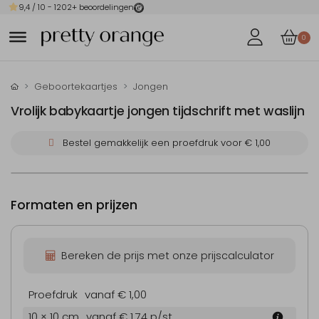
9,4
/ 10 -
1202
+ beoordelingen
0
Geboortekaartjes
Jongen
Vrolijk babykaartje jongen tijdschrift met waslijn
Bestel gemakkelijk een proefdruk voor
€ 1,00
Formaten en prijzen
Bereken de prijs met onze prijscalculator
Proefdruk
vanaf € 1,00
10 × 10 cm
vanaf € 1,74
p/st