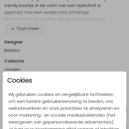
trendy kaartje in de vorm van een tijdschrift is
gepimpt met een waslijn met schattige
babyschoentjes, knuffel, speen en stukje papier.
Maak hem compleet met eigen teksten en een lieve
Toon meer
foto!
Designer
Belarto
Collectie
Jongen
Cookies
Meer in dezelfde stijl
Wij gebruiken cookies en vergelijkbare technieken
om een betere gebruikerservaring te bieden, ons
websiteverkeer en onze prestaties te analyseren en
voor marketing- en sociale mediadoeleinden (het
weergeven van gepersonaliseerde advertenties).
Je kunt jouw toestemming altijd wijzigen of intrekken