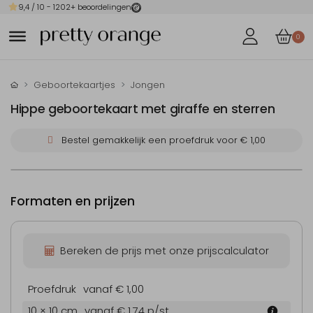
9,4
/ 10 -
1202
+ beoordelingen
0
Geboortekaartjes
Jongen
Hippe geboortekaart met giraffe en sterren
Bestel gemakkelijk een proefdruk voor
€ 1,00
Formaten en prijzen
Bereken de prijs met onze prijscalculator
Proefdruk
vanaf € 1,00
10 × 10 cm
vanaf € 1,74
p/st