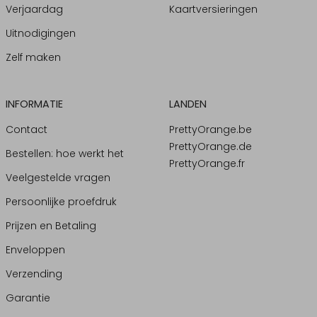
Verjaardag
Kaartversieringen
Uitnodigingen
Zelf maken
INFORMATIE
LANDEN
Contact
PrettyOrange.be
PrettyOrange.de
Bestellen: hoe werkt het
PrettyOrange.fr
Veelgestelde vragen
Persoonlijke proefdruk
Prijzen en Betaling
Enveloppen
Verzending
Garantie