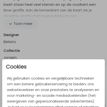
kaart staan heel veel sterren en op de voorkant een
lieve giraffe. Aan de binnenkant van de kaart zie je
dezelfde giraffe met twee kuikens en een
speelgoedtreintje. Erg lief!
Toon meer
Designer
Belarto
Collectie
Jongen
Cookies
Meer in dezelfde stijl
Wij gebruiken cookies en vergelijkbare technieken
om een betere gebruikerservaring te bieden, ons
websiteverkeer en onze prestaties te analyseren en
voor marketing- en sociale mediadoeleinden (het
weergeven van gepersonaliseerde advertenties).
Je kunt jouw toestemming altijd wijzigen of intrekken