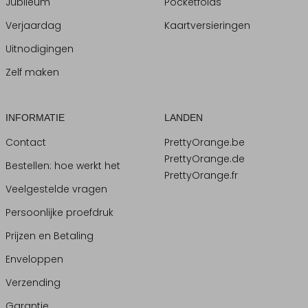
Jubileum
Pocketfolds
Verjaardag
Kaartversieringen
Uitnodigingen
Zelf maken
INFORMATIE
LANDEN
Contact
PrettyOrange.be
PrettyOrange.de
Bestellen: hoe werkt het
PrettyOrange.fr
Veelgestelde vragen
Persoonlijke proefdruk
Prijzen en Betaling
Enveloppen
Verzending
Garantie