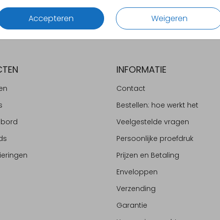
Accepteren
Weigeren
CTEN
INFORMATIE
en
Contact
s
Bestellen: hoe werkt het
ebord
Veelgestelde vragen
ds
Persoonlijke proefdruk
ieringen
Prijzen en Betaling
Enveloppen
Verzending
Garantie