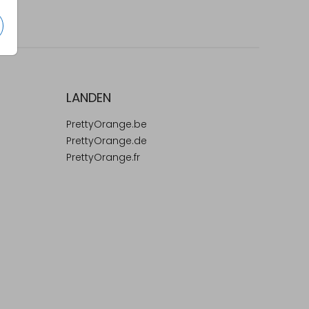
LANDEN
PrettyOrange.be
PrettyOrange.de
PrettyOrange.fr