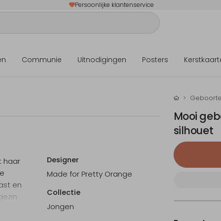
Persoonlijke klantenservice
en
Communie
Uitnodigingen
Posters
Kerstkaart
Geboorte
Mooi geb
silhouet
Designer
t haar
ke
Made for Pretty Orange
ast en
Collectie
gezin
Jongen