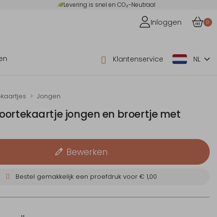
Levering is snel en CO₂-Neutraal
Inloggen
0
en
Klantenservice
NL
kaartjes
Jongen
oortekaartje jongen en broertje met
Bewerken
Bestel gemakkelijk een proefdruk voor
€ 1,00