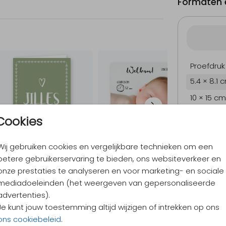
Formaten e
Proefdruk
5.4 × 8.1 
10 × 15 cm
11.4 × 17.1
Cookies
14.4 × 21.
Wij gebruiken cookies en vergelijkbare technieken om een
Envelopp
betere gebruikerservaring te bieden, ons websiteverkeer en
onze prestaties te analyseren en voor marketing- en sociale
mediadoeleinden (het weergeven van gepersonaliseerde
9,4
/ 10
advertenties).
Verzen
Je kunt jouw toestemming altijd wijzigen of intrekken op ons
Alles v
ons cookiebeleid
.