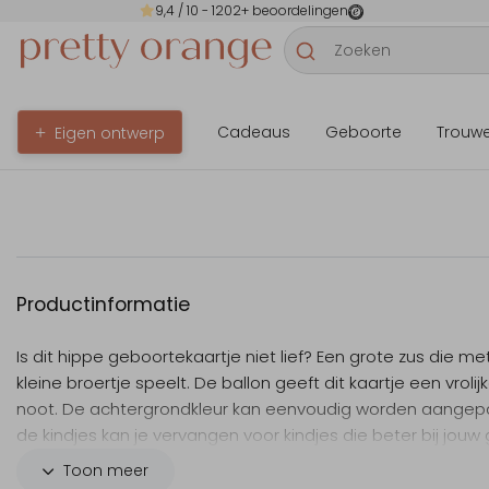
9,4
/ 10 -
1202
+ beoordelingen
Cadeaus
Geboorte
Trouw
Eigen ontwerp
Productinformatie
Is dit hippe geboortekaartje niet lief? Een grote zus die me
kleine broertje speelt. De ballon geeft dit kaartje een vrolij
noot. De achtergrondkleur kan eenvoudig worden aangep
de kindjes kan je vervangen voor kindjes die beter bij jouw 
passen.
Toon meer