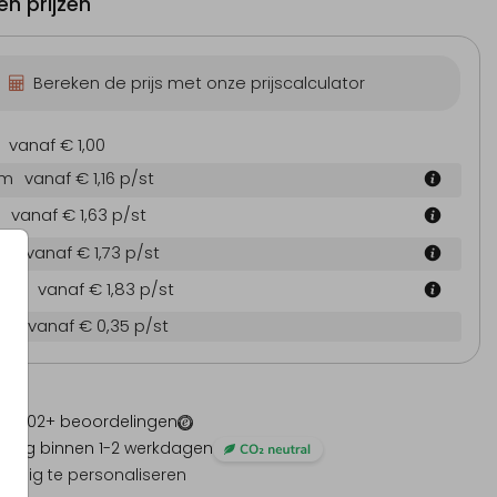
n prijzen
Bereken de prijs met onze prijscalculator
vanaf € 1,00
cm
vanaf € 1,16
p/st
vanaf € 1,63
p/st
 cm
vanaf € 1,73
p/st
6 cm
vanaf € 1,83
p/st
en
vanaf € 0,35
p/st
 -
1202
+ beoordelingen
ding binnen 1-2 werkdagen
olledig te personaliseren