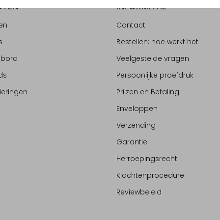
CTEN
INFORMATIE
en
Contact
s
Bestellen: hoe werkt het
ebord
Veelgestelde vragen
ds
Persoonlijke proefdruk
ieringen
Prijzen en Betaling
Enveloppen
Verzending
Garantie
Herroepingsrecht
Klachtenprocedure
Reviewbeleid