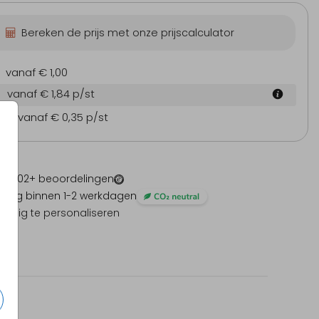
Bereken de prijs met onze prijscalculator
vanaf € 1,00
eboortekaartje
Geboortekaartje
Geb
vanaf € 1,84
p/st
en
vanaf € 0,35
p/st
 -
1202
+ beoordelingen
ding binnen 1-2 werkdagen
olledig te personaliseren