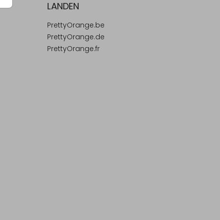
LANDEN
PrettyOrange.be
PrettyOrange.de
PrettyOrange.fr