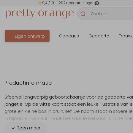
9,4
/ 10 -
1202
+ beoordelingen
Cadeaus
Geboorte
Trouw
Eigen ontwerp
Productinformatie
Sfeervol langwerpig geboortekaartje voor de geboorte va
jongetje. Op de witte kaart staat een leuke illustratie van 
grote en kleine bos in bruin, lief! De naam staat in stoere le
in bijpassende kleur, maak het kaartje persoonlijk in de onl
editor.
Toon meer