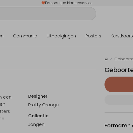
Persoonlijke klantenservice
en
Communie
Uitnodigingen
Posters
Kerstkaart
Geboorte
Geboortek
Designer
n een
een
Pretty Orange
tters
Collectie
ine
Jongen
Formaten e