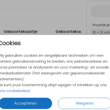
Proefdruk
Geboortekaartje
Geboortekaartje
G
10 × 21 cm
Envelopp
Cookies
Wij gebruiken cookies en vergelijkbare technieken om een
betere gebruikerservaring te bieden, ons websiteverkeer en
9,4
/ 10
onze prestaties te analyseren en voor marketing- en sociale
Verzen
mediadoeleinden (het weergeven van gepersonaliseerde
Alles v
advertenties).
Je kunt jouw toestemming altijd wijzigen of intrekken op ons
ons cookiebeleid
.
Accepteren
Weigeren