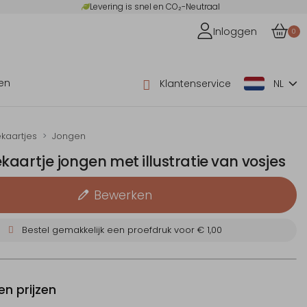
Levering is snel en CO₂-Neutraal
Inloggen
0
en
Klantenservice
NL
kaartjes
Jongen
aartje jongen met illustratie van vosjes
Bewerken
Bestel gemakkelijk een proefdruk voor
€ 1,00
n prijzen