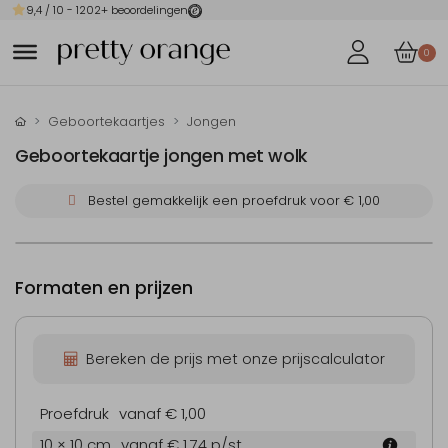
9,4
/ 10 -
1202
+ beoordelingen
0
Geboortekaartjes
Jongen
Geboortekaartje jongen met wolk
Bestel gemakkelijk een proefdruk voor
€ 1,00
Formaten en prijzen
Bereken de prijs met onze prijscalculator
Proefdruk
vanaf € 1,00
10 × 10 cm
vanaf € 1,74
p/st