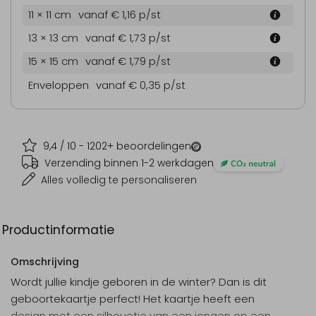
11 × 11 cm
vanaf € 1,16
p/st
13 × 13 cm
vanaf € 1,73
p/st
15 × 15 cm
vanaf € 1,79
p/st
Enveloppen
vanaf € 0,35
p/st
9,4
/ 10 -
1202
+ beoordelingen
Verzending binnen 1-2 werkdagen
Alles volledig te personaliseren
Productinformatie
Omschrijving
Wordt jullie kindje geboren in de winter? Dan is dit
geboortekaartje perfect! Het kaartje heeft een
design met een silhouetje van een jongen op een