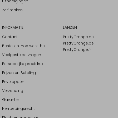
Uitnodigingen
Zelf maken
INFORMATIE
LANDEN
Contact
PrettyOrange.be
PrettyOrange.de
Bestellen: hoe werkt het
PrettyOrange.fr
Veelgestelde vragen
Persoonlijke proefdruk
Prijzen en Betaling
Enveloppen
Verzending
Garantie
Herroepingsrecht
Klachtenprocedure