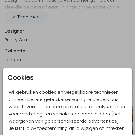
slee die de berg af gaat. In onze online editor kan je
het kaartje volledig personaliseren.
Toon meer
Designer
Pretty Orange
Collectie
Jongen
Cookies
Meer in dezelfde stijl
Wij gebruiken cookies en vergelijkbare technieken
Geboortekaartje
Geboort
om een betere gebruikerservaring te bieden, ons
websiteverkeer en onze prestaties te analyseren en
voor marketing- en sociale mediadoeleinden (het
weergeven van gepersonaliseerde advertenties).
Je kunt jouw toestemming altijd wijzigen of intrekken