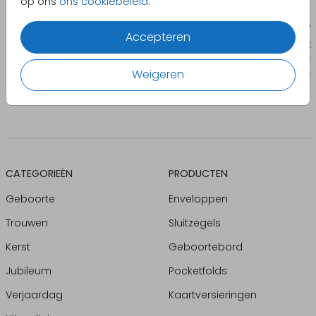
op ons
ons cookiebeleid
.
Accepteren
Weigeren
CATEGORIEËN
PRODUCTEN
Geboorte
Enveloppen
Trouwen
Sluitzegels
Kerst
Geboortebord
Jubileum
Pocketfolds
Verjaardag
Kaartversieringen