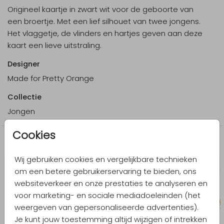
Origineel kaartje in zwart wit voor de geboorte van
een broertje. Met een lief silhouet van twee jongens.
Het vlaggetje, de vlinders en hartjes geven aan deze
kaart een lieve uitstraling.
Designer
Made for Pretty Orange
Collectie
Jongen
Cookies
Meer in dezelfde stijl
Wij gebruiken cookies en vergelijkbare technieken
om een betere gebruikerservaring te bieden, ons
websiteverkeer en onze prestaties te analyseren en
voor marketing- en sociale mediadoeleinden (het
weergeven van gepersonaliseerde advertenties).
Je kunt jouw toestemming altijd wijzigen of intrekken