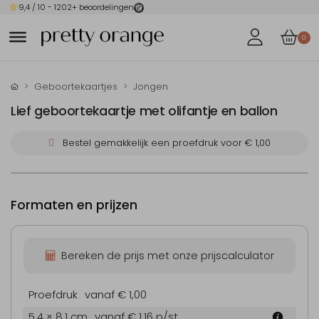
9,4
/ 10 -
1202
+ beoordelingen
0
Geboortekaartjes
Jongen
Lief geboortekaartje met olifantje en ballon
Bestel gemakkelijk een proefdruk voor
€ 1,00
Formaten en prijzen
Bereken de prijs met onze prijscalculator
Proefdruk
vanaf € 1,00
5.4 × 8.1 cm
vanaf € 1,16
p/st