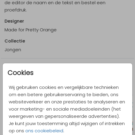
de editor de naam en de tekst en bestel een
proefdruk.
Designer
Made for Pretty Orange
Collectie
Jongen
Meer in dezelfde stijl
Cookies
Wij gebruiken cookies en vergelijkbare technieken
om een betere gebruikerservaring te bieden, ons
websiteverkeer en onze prestaties te analyseren en
voor marketing- en sociale mediadoeleinden (het
weergeven van gepersonaliseerde advertenties).
Je kunt jouw toestemming altijd wijzigen of intrekken
op ons
ons cookiebeleid
.