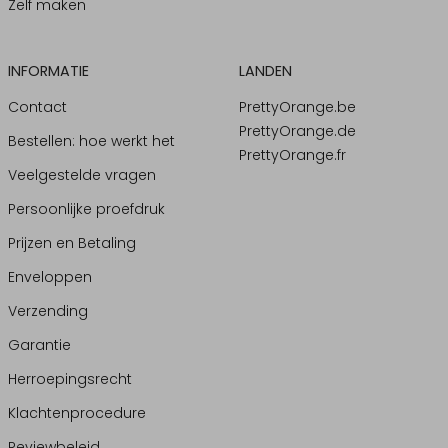
Zelf maken
INFORMATIE
LANDEN
Contact
PrettyOrange.be
PrettyOrange.de
Bestellen: hoe werkt het
PrettyOrange.fr
Veelgestelde vragen
Persoonlijke proefdruk
Prijzen en Betaling
Enveloppen
Verzending
Garantie
Herroepingsrecht
Klachtenprocedure
Reviewbeleid