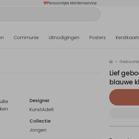
Persoonlijke klantenservice
en
Communie
Uitnodigingen
Posters
Kerstkaart
Geboorte
Lief gebo
blauwe k
Designer
llie
kken
KunstAdelt
Collectie
Jongen