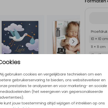
Formaten e
Proefdruk
10 × 10 cm
11 × 11 cm
12 × 12 cm
Cookies
13 × 13 cm
15 × 15 cm
Wij gebruiken cookies en vergelijkbare technieken om een
Envelopp
betere gebruikerservaring te bieden, ons websiteverkeer en
onze prestaties te analyseren en voor marketing- en sociale
mediadoeleinden (het weergeven van gepersonaliseerde
advertenties).
9,4
/ 10
Je kunt jouw toestemming altijd wijzigen of intrekken op ons
Verzen