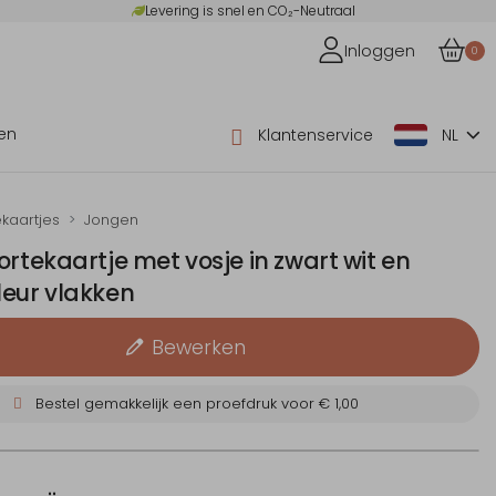
Levering is snel en CO₂-Neutraal
Inloggen
0
en
Klantenservice
NL
kaartjes
Jongen
ortekaartje met vosje in zwart wit en
leur vlakken
Bewerken
Bestel gemakkelijk een proefdruk voor
€ 1,00