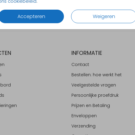
ons cookiebeleid
.
Alles v
Accepteren
Weigeren
CTEN
INFORMATIE
en
Contact
s
Bestellen: hoe werkt het
ebord
Veelgestelde vragen
ds
Persoonlijke proefdruk
ieringen
Prijzen en Betaling
Enveloppen
Verzending