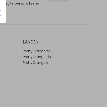
olledig te personaliseren
LANDEN
PrettyOrange.be
PrettyOrange.de
PrettyOrange.fr