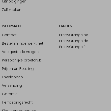
Uitnodigingen
Zelf maken
INFORMATIE
LANDEN
Contact
PrettyOrange.be
PrettyOrange.de
Bestellen: hoe werkt het
PrettyOrange.fr
Veelgestelde vragen
Persoonlijke proefdruk
Prijzen en Betaling
Enveloppen
Verzending
Garantie
Herroepingsrecht
Klachtenprocedure