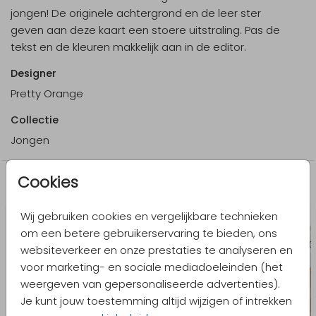
jongen! De originele achtergrond en de leer ster
geven aan deze kaart een stoere uitstraling. Pas de
tekst en de kleuren makkelijk aan in de editor.
Designer
Pretty Orange
Collectie
Jongen
Cookies
Meer in dezelfde stijl
Wij gebruiken cookies en vergelijkbare technieken
om een betere gebruikerservaring te bieden, ons
websiteverkeer en onze prestaties te analyseren en
voor marketing- en sociale mediadoeleinden (het
weergeven van gepersonaliseerde advertenties).
Je kunt jouw toestemming altijd wijzigen of intrekken