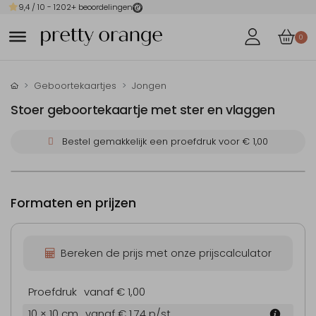
9,4
/ 10 -
1202
+ beoordelingen
0
Geboortekaartjes
Jongen
Stoer geboortekaartje met ster en vlaggen
Bestel gemakkelijk een proefdruk voor
€ 1,00
Formaten en prijzen
Bereken de prijs met onze prijscalculator
Proefdruk
vanaf € 1,00
10 × 10 cm
vanaf € 1,74
p/st