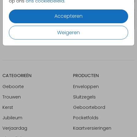
op ons
ons cookiebeleid
.
Accepteren
Weigeren
CATEGORIEËN
PRODUCTEN
Geboorte
Enveloppen
Trouwen
Sluitzegels
Kerst
Geboortebord
Jubileum
Pocketfolds
Verjaardag
Kaartversieringen