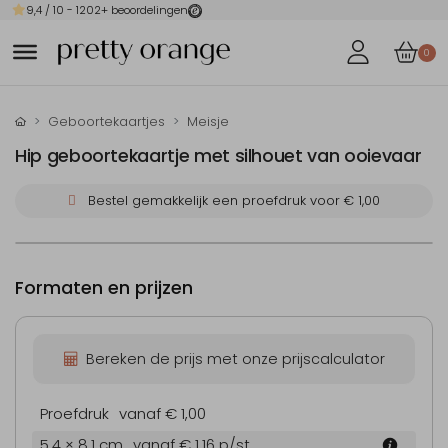
9,4
/ 10 -
1202
+ beoordelingen
0
Geboortekaartjes
Meisje
Hip geboortekaartje met silhouet van ooievaar
Bestel gemakkelijk een proefdruk voor
€ 1,00
Formaten en prijzen
Bereken de prijs met onze prijscalculator
Proefdruk
vanaf € 1,00
5.4 × 8.1 cm
vanaf € 1,16
p/st