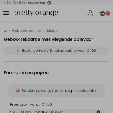
9,4
/ 10 -
1202
+ beoordelingen
0
Geboortekaartjes
Meisje
Geboortekaartje met vliegende ooievaar
Bestel gemakkelijk een proefdruk voor
€ 1,00
Formaten en prijzen
Bereken de prijs met onze prijscalculator
Proefdruk
vanaf € 1,00
5.4 × 8.1 cm
vanaf € 1,16
p/st