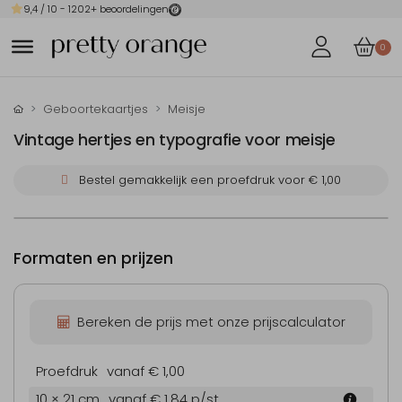
9,4
/ 10 -
1202
+ beoordelingen
0
Geboortekaartjes
Meisje
Vintage hertjes en typografie voor meisje
Bestel gemakkelijk een proefdruk voor
€ 1,00
Formaten en prijzen
Bereken de prijs met onze prijscalculator
Proefdruk
vanaf € 1,00
10 × 21 cm
vanaf € 1,84
p/st