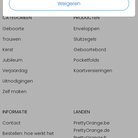
Weigeren
CATEGORIEËN
PRODUCTEN
Geboorte
Enveloppen
Trouwen
Sluitzegels
Kerst
Geboortebord
Jubileum
Pocketfolds
Verjaardag
Kaartversieringen
Uitnodigingen
Zelf maken
INFORMATIE
LANDEN
Contact
PrettyOrange.be
PrettyOrange.de
Bestellen: hoe werkt het
PrettyOrange.fr