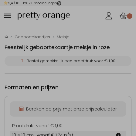
9,4
/ 10 -
1202
+ beoordelingen
0
Geboortekaartjes
Meisje
Feestelijk geboortekaartje meisje in roze
Bestel gemakkelijk een proefdruk voor
€ 1,00
Formaten en prijzen
Bereken de prijs met onze prijscalculator
Proefdruk
vanaf € 1,00
10 × 10 cm
vanaf € 1,74
p/st