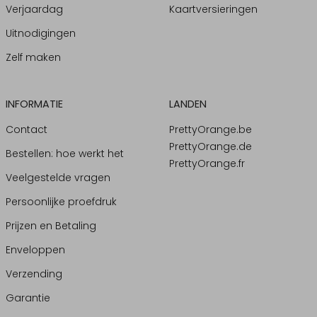
Verjaardag
Kaartversieringen
Uitnodigingen
Zelf maken
INFORMATIE
LANDEN
Contact
PrettyOrange.be
PrettyOrange.de
Bestellen: hoe werkt het
PrettyOrange.fr
Veelgestelde vragen
Persoonlijke proefdruk
Prijzen en Betaling
Enveloppen
Verzending
Garantie