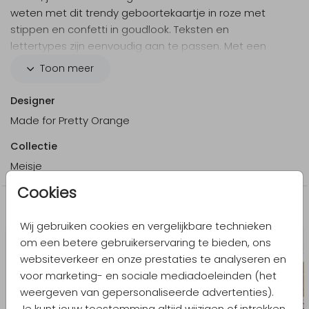
weten met dit trendy geboortekaartje in roze met
stippen en confetti in goudlook. Teksten en
lettertypes zijn eenvoudig aan te passen. Met een
hippe envelop en sluitzegel maak je hem helemaal
Toon meer
compleet!
Designer
Made for Pretty Orange
Collectie
Meisje
Cookies
Meer in dezelfde stijl
Wij gebruiken cookies en vergelijkbare technieken
om een betere gebruikerservaring te bieden, ons
websiteverkeer en onze prestaties te analyseren en
voor marketing- en sociale mediadoeleinden (het
weergeven van gepersonaliseerde advertenties).
Je kunt jouw toestemming altijd wijzigen of intrekken