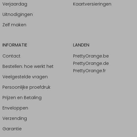
Verjaardag
Kaartversieringen
Uitnodigingen
Zelf maken
INFORMATIE
LANDEN
Contact
PrettyOrange.be
PrettyOrange.de
Bestellen: hoe werkt het
PrettyOrange.fr
Veelgestelde vragen
Persoonlijke proefdruk
Prijzen en Betaling
Enveloppen
Verzending
Garantie