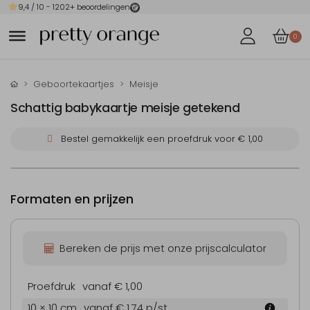
9,4
/ 10 -
1202
+ beoordelingen
0
Geboortekaartjes
Meisje
Schattig babykaartje meisje getekend
Bestel gemakkelijk een proefdruk voor
€ 1,00
Formaten en prijzen
Bereken de prijs met onze prijscalculator
Proefdruk
vanaf € 1,00
10 × 10 cm
vanaf € 1,74
p/st