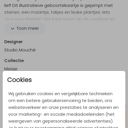
lief! Dit illustratieve geboortekaartje is gepimpt met
sterren, een maantje, takjes en leuke plantjes. Iets
voor jouw kleintje? Zet haar naam op de voorkant en
maak hem compleet met eigen teksten!
Toon meer
Designer
Studio Mouché
Collectie
Meisje
Cookies
Meer in dezelfde stijl
Wij gebruiken cookies en vergelijkbare technieken
om een betere gebruikerservaring te bieden, ons
websiteverkeer en onze prestaties te analyseren en
voor marketing- en sociale mediadoeleinden (het
weergeven van gepersonaliseerde advertenties).
Je kunt jouw toestemming altijd wijzigen of intrekken